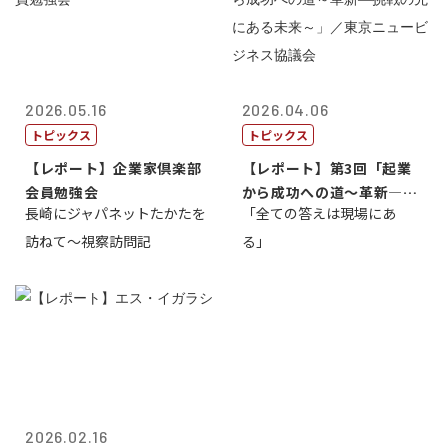
2026.05.16
2026.04.06
トピックス
トピックス
【レポート】企業家倶楽部
【レポート】第3回「起業
会員勉強会
から成功への道～革新―挑
長崎にジャパネットたかたを
「全ての答えは現場にあ
戦の先にある...
訪ねて～視察訪問記
る」
2026.02.16