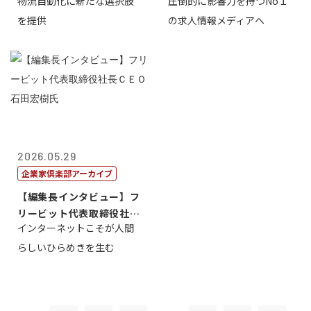
物流自動化に新たな選択肢
圧倒的に影響力を持つNo１
一 氏
を提供
の求人情報メディアへ
2026.05.29
企業家倶楽部アーカイブ
【編集長インタビュー】フ
リービット代表取締役社長
インターネットこそが人間
ＣＥＯ 石田...
らしいひらめきを生む