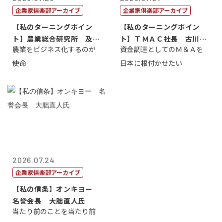
企業家倶楽部アーカイブ
企業家倶楽部アーカイブ
【私のターニングポイン
【私のターニングポイン
ト】農業総合研究所 及川
ト】ＴＭＡＣ社長 古川英
農業をビジネス化するのが
資金調達としてのＭ＆Ａを
智正
一
使命
日本に根付かせたい
2026.07.24
企業家倶楽部アーカイブ
【私の信条】オンキヨー
名誉会長 大朏直人氏
当たり前のことを当たり前