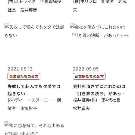
(株)ストライク 代表取締役
(株)ホリプロ 創業者 堀威
く。やさし...
社長 荒井邦彦
夫
2022.09.12
2022.09.05
企業家たちの金言
企業家たちの金言
失敗して転んでもタダでは
会社を潰さずにこれたのは
起きない
「引き算の決断」があった
(株)ディー・エヌ・エー 創
松井証券(株) 第4代社長
から
業者 南場智子
松井道夫