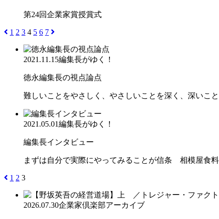
第24回企業家賞授賞式
1
2
3
4
5
6
7
2021.11.15
編集長がゆく！
徳永編集長の視点論点
難しいことをやさしく、やさしいことを深く、深いこと
2021.05.01
編集長がゆく！
編集長インタビュー
まずは自分で実際にやってみることが信条 相模屋食料
1
2
3
2026.07.30
企業家倶楽部アーカイブ