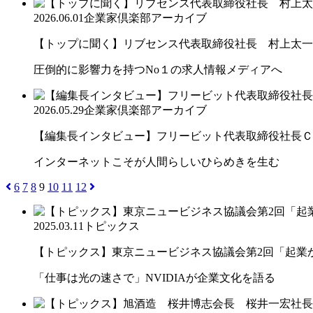
2026.06.01
企業家倶楽部アーカイブ
【トップに聞く】リブセンス代表取締役社長 村上太一
圧倒的に影響力を持つNo１の求人情報メディアへ
2026.05.29
企業家倶楽部アーカイブ
【編集長インタビュー】フリービット代表取締役社長ＣＥＯ
インターネットこそが人間らしいひらめきを生む
6
7
8
9
10
11
12
2025.03.11
トピックス
【トピックス】東京ニュービジネス協議会第2回「起業から
「仕事は光の速さで」NVIDIAが企業文化を語る