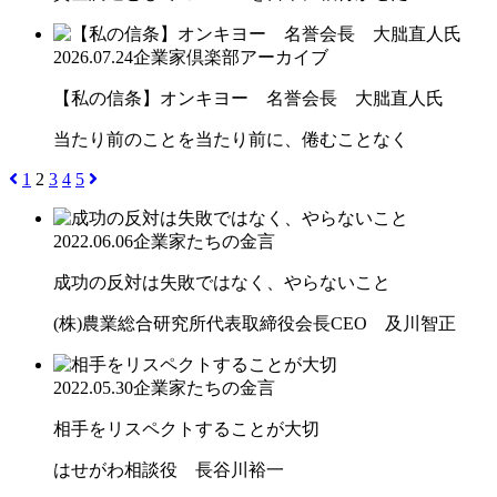
2026.07.24
企業家倶楽部アーカイブ
【私の信条】オンキヨー 名誉会長 大朏直人氏
当たり前のことを当たり前に、倦むことなく
1
2
3
4
5
2022.06.06
企業家たちの金言
成功の反対は失敗ではなく、やらないこと
(株)農業総合研究所代表取締役会長CEO 及川智正
2022.05.30
企業家たちの金言
相手をリスペクトすることが大切
はせがわ相談役 長谷川裕一