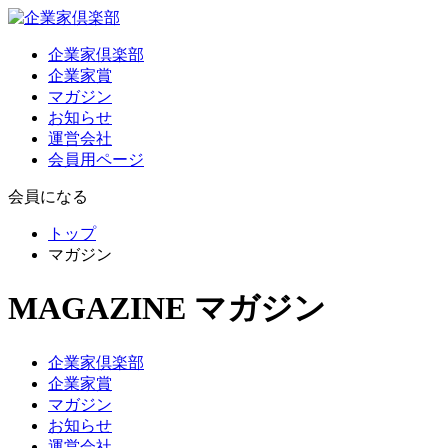
企業家倶楽部
企業家賞
マガジン
お知らせ
運営会社
会員用ページ
会員になる
トップ
マガジン
MAGAZINE
マガジン
企業家倶楽部
企業家賞
マガジン
お知らせ
運営会社