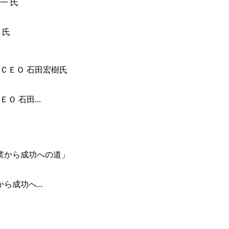
 氏
 石田...
成功へ...