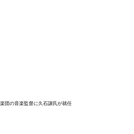
ィ
楽団の音楽監督に久石譲氏が就任