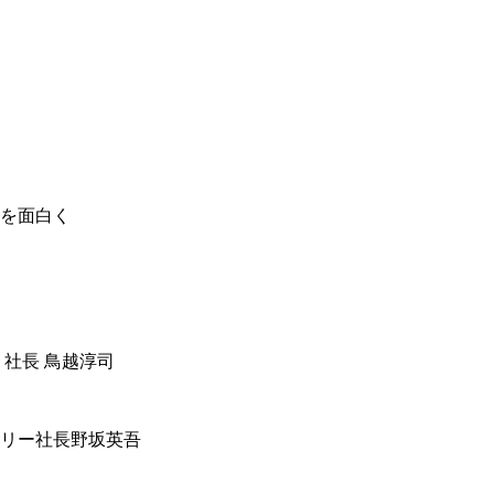
を面白く
 社長 鳥越淳司