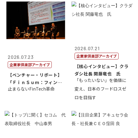
2026.07.21
企業家倶楽部アーカイブ
2026.07.23
企業家倶楽部アーカイブ
【核心インタビュー】クラ
ダシ社長 関藤竜也 氏
【ベンチャー・リポート】
「もったいない」を価値に
「ＦｉｎＳｕｍ：フィンテ
止まらないFinTech革命
変え、日本のフードロスゼ
ック・サミッ...
ロを目指す