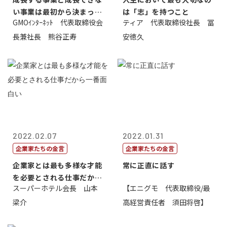
い事業は最初から決まって
は「志」を持つこと
GMOｲﾝﾀｰﾈｯﾄ 代表取締役会
ティア 代表取締役社長 冨
いる
長兼社長 熊谷正寿
安徳久
2022.02.07
2022.01.31
企業家たちの金言
企業家たちの金言
企業家とは最も多様な才能
常に正直に話す
を必要とされる仕事だから
スーパーホテル会長 山本
【エニグモ 代表取締役/最
一番面白い
梁介
高経営責任者 須田将啓】