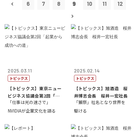
6
7
8
9
10
11
12
2025.03.11
2025.02.14
トピックス
トピックス
【トピックス】東京ニュー
【トピックス】旭酒造 桜
ビジネス協議会第2回「起
井博志会長 桜井一宏社長
「仕事は光の速さで」
「獺祭」社名となり世界を
業から成功へ...
NVIDIAが企業文化を語る
駆ける