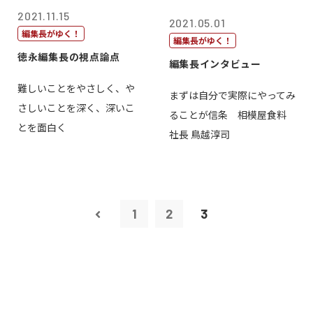
2021.11.15
2021.05.01
編集長がゆく！
編集長がゆく！
徳永編集長の視点論点
編集長インタビュー
難しいことをやさしく、や
まずは自分で実際にやってみ
さしいことを深く、深いこ
ることが信条 相模屋食料
とを面白く
社長 鳥越淳司
1
2
3