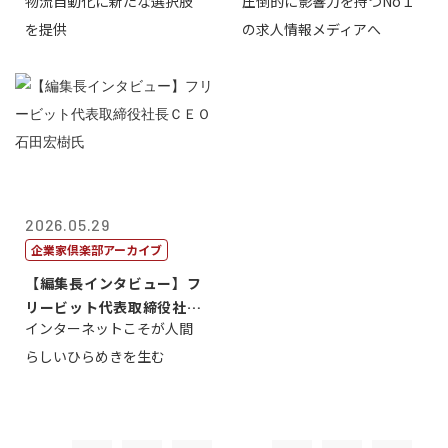
物流自動化に新たな選択肢
圧倒的に影響力を持つNo１
一 氏
を提供
の求人情報メディアへ
2026.05.29
企業家倶楽部アーカイブ
【編集長インタビュー】フ
リービット代表取締役社長
インターネットこそが人間
ＣＥＯ 石田...
らしいひらめきを生む