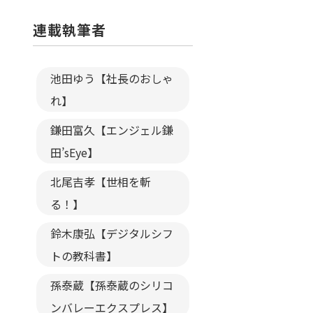
連載執筆者
池田ゆう【社長のおしゃ
れ】
鎌田富久【エンジェル鎌
田’sEye】
北尾吉孝【世相を斬
る！】
鈴木康弘【デジタルシフ
トの教科書】
孫泰蔵【孫泰蔵のシリコ
ンバレーエクスプレス】