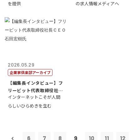
を提供
の求人情報メディアへ
2026.05.29
企業家倶楽部アーカイブ
【編集長インタビュー】フ
リービット代表取締役社長
インターネットこそが人間
ＣＥＯ 石田...
らしいひらめきを生む
6
7
8
9
10
11
12