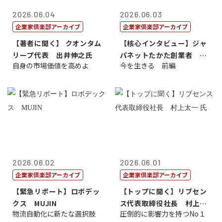
2026.06.04
2026.06.03
企業家倶楽部アーカイブ
企業家倶楽部アーカイブ
【著者に聞く】 クオンタム
【核心インタビュー】ジャ
リープ代表 出井伸之氏
パネットたかた創業者 髙
自身の市場価値を高めよ
今を生きる 前編
田 明氏
2026.06.02
2026.06.01
企業家倶楽部アーカイブ
企業家倶楽部アーカイブ
【緊急リポート】ロボデッ
【トップに聞く】リブセン
クス MUJIN
ス代表取締役社長 村上太
物流自動化に新たな選択肢
圧倒的に影響力を持つNo１
一 氏