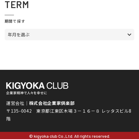
TERM
期間で探す
年月を選ぶ
運営会社｜
株式会社企業家倶楽部
〒135-0042 東京都江東区木場３－１６－８ レッタスビル8
階
© kigyoka club Co.,Ltd. All rights reserved.