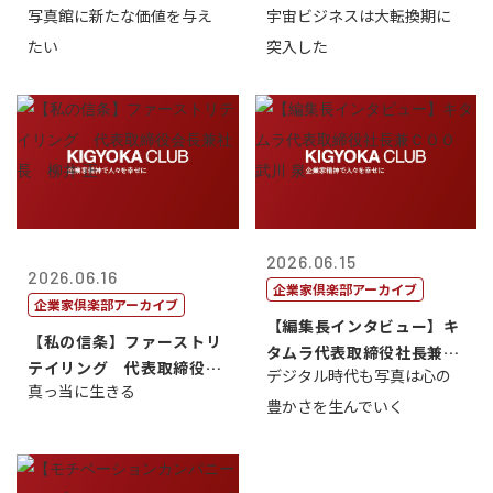
写真館に新たな価値を与え
宇宙ビジネスは大転換期に
たい
突入した
2026.06.15
2026.06.16
企業家倶楽部アーカイブ
企業家倶楽部アーカイブ
【編集長インタビュー】キ
【私の信条】ファーストリ
タムラ代表取締役社長兼Ｃ
テイリング 代表取締役会
デジタル時代も写真は心の
ＯＯ 武川 ...
真っ当に生きる
長兼社長 柳...
豊かさを生んでいく