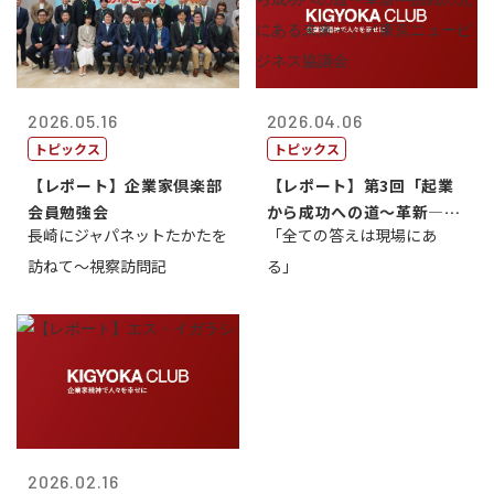
2026.05.16
2026.04.06
トピックス
トピックス
【レポート】企業家倶楽部
【レポート】第3回「起業
会員勉強会
から成功への道～革新―挑
長崎にジャパネットたかたを
「全ての答えは現場にあ
戦の先にある...
訪ねて～視察訪問記
る」
2026.02.16