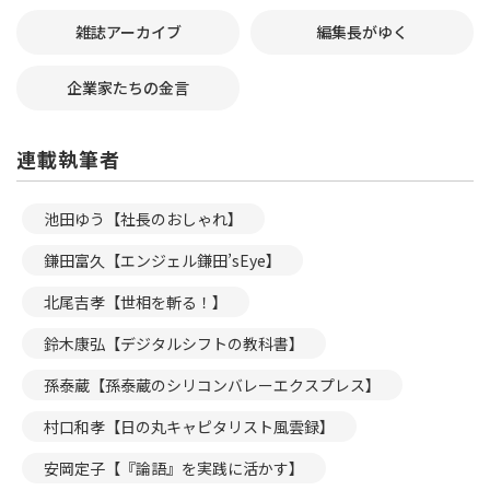
雑誌アーカイブ
編集長がゆく
企業家たちの金言
連載執筆者
池田ゆう【社長のおしゃれ】
鎌田富久【エンジェル鎌田’sEye】
北尾吉孝【世相を斬る！】
鈴木康弘【デジタルシフトの教科書】
孫泰蔵【孫泰蔵のシリコンバレーエクスプレス】
村口和孝【日の丸キャピタリスト風雲録】
安岡定子【『論語』を実践に活かす】