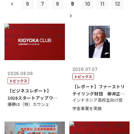
6
7
8
9
10
11
12
2026.07.07
2026.08.06
トピックス
トピックス
【レポート】ファーストリ
【ビジネスレポート】
テイリング財団 柳井正
2026スタートアップワー
インドネシア高校生向け奨
理事長
優勝は（株）カウシェ
ルドカップ東京
学金事業を実施