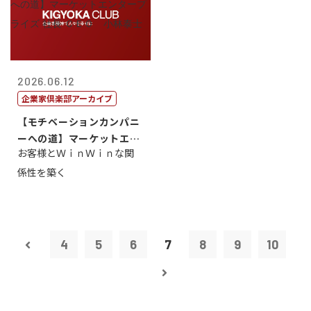
2026.06.12
企業家倶楽部アーカイブ
【モチベーションカンパニ
ーへの道】マーケットエン
お客様とＷｉｎＷｉｎな関
タープライズ...
係性を築く
4
5
6
7
8
9
10