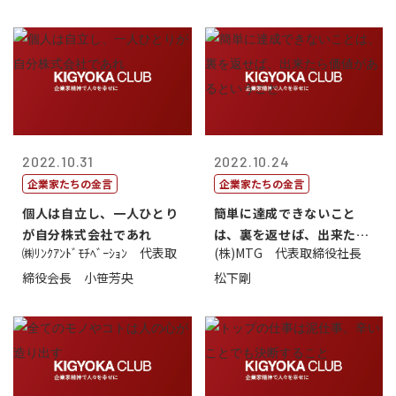
2022.10.31
2022.10.24
企業家たちの金言
企業家たちの金言
個人は自立し、一人ひとり
簡単に達成できないこと
が自分株式会社であれ
は、裏を返せば、出来たら
㈱ﾘﾝｸｱﾝﾄﾞﾓﾁﾍﾞｰｼｮﾝ 代表取
(株)MTG 代表取締役社長
価値があるとい...
締役会長 小笹芳央
松下剛