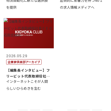
物流自動化に新たな選択肢
圧倒的に影響力を持つNo１
一 氏
を提供
の求人情報メディアへ
2026.05.29
企業家倶楽部アーカイブ
【編集長インタビュー】フ
リービット代表取締役社長
インターネットこそが人間
ＣＥＯ 石田...
らしいひらめきを生む