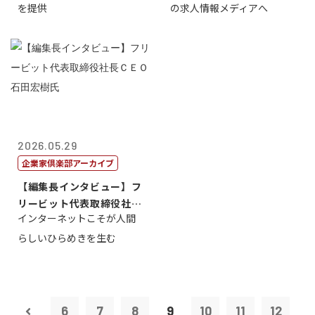
を提供
の求人情報メディアへ
2026.05.29
企業家倶楽部アーカイブ
【編集長インタビュー】フ
リービット代表取締役社長
インターネットこそが人間
ＣＥＯ 石田...
らしいひらめきを生む
6
7
8
9
10
11
12