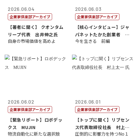
2026.06.04
2026.06.03
企業家倶楽部アーカイブ
企業家倶楽部アーカイブ
【著者に聞く】 クオンタム
【核心インタビュー】ジャ
リープ代表 出井伸之氏
パネットたかた創業者 髙
自身の市場価値を高めよ
今を生きる 前編
田 明氏
2026.06.02
2026.06.01
企業家倶楽部アーカイブ
企業家倶楽部アーカイブ
【緊急リポート】ロボデッ
【トップに聞く】リブセン
クス MUJIN
ス代表取締役社長 村上太
物流自動化に新たな選択肢
圧倒的に影響力を持つNo１
一 氏