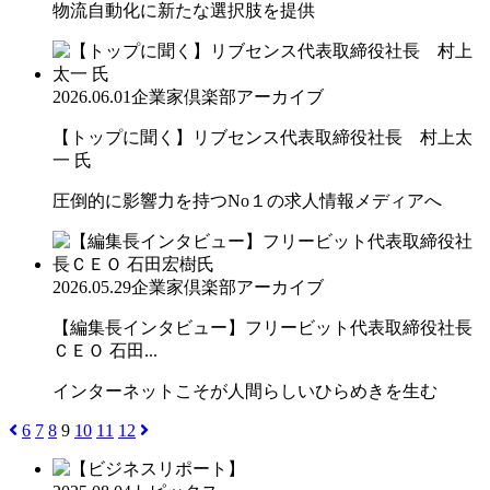
物流自動化に新たな選択肢を提供
2026.06.01
企業家倶楽部アーカイブ
【トップに聞く】リブセンス代表取締役社長 村上太
一 氏
圧倒的に影響力を持つNo１の求人情報メディアへ
2026.05.29
企業家倶楽部アーカイブ
【編集長インタビュー】フリービット代表取締役社長
ＣＥＯ 石田...
インターネットこそが人間らしいひらめきを生む
6
7
8
9
10
11
12