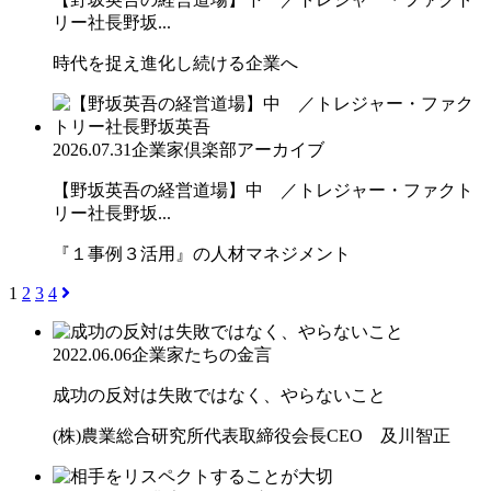
リー社長野坂...
時代を捉え進化し続ける企業へ
2026.07.31
企業家倶楽部アーカイブ
【野坂英吾の経営道場】中 ／トレジャー・ファクト
リー社長野坂...
『１事例３活用』の人材マネジメント
1
2
3
4
2022.06.06
企業家たちの金言
成功の反対は失敗ではなく、やらないこと
(株)農業総合研究所代表取締役会長CEO 及川智正