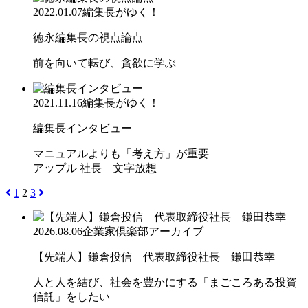
2022.01.07
編集長がゆく！
徳永編集長の視点論点
前を向いて転び、貪欲に学ぶ
2021.11.16
編集長がゆく！
編集長インタビュー
マニュアルよりも「考え方」が重要
アップル 社長 文字放想
1
2
3
2026.08.06
企業家倶楽部アーカイブ
【先端人】鎌倉投信 代表取締役社長 鎌田恭幸
人と人を結び、社会を豊かにする「まごころある投資
信託」をしたい