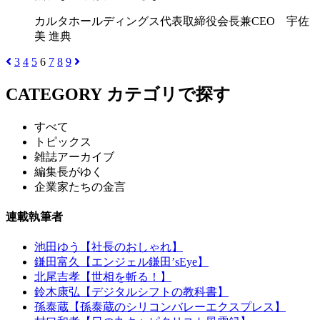
カルタホールディングス代表取締役会長兼CEO 宇佐
美 進典
3
4
5
6
7
8
9
CATEGORY
カテゴリで探す
すべて
トピックス
雑誌アーカイブ
編集長がゆく
企業家たちの金言
連載執筆者
池田ゆう【社長のおしゃれ】
鎌田富久【エンジェル鎌田’sEye】
北尾吉孝【世相を斬る！】
鈴木康弘【デジタルシフトの教科書】
孫泰蔵【孫泰蔵のシリコンバレーエクスプレス】