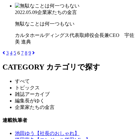
2022.05.09
企業家たちの金言
無駄なことは何一つもない
カルタホールディングス代表取締役会長兼CEO 宇佐
美 進典
3
4
5
6
7
8
9
CATEGORY
カテゴリで探す
すべて
トピックス
雑誌アーカイブ
編集長がゆく
企業家たちの金言
連載執筆者
池田ゆう【社長のおしゃれ】