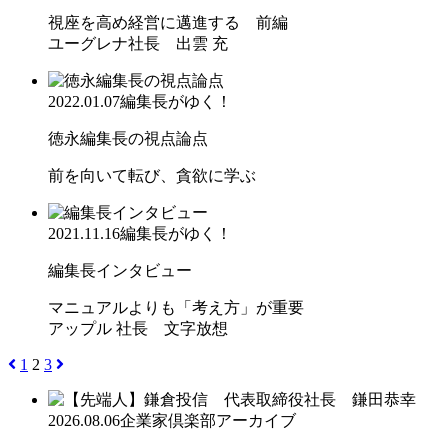
視座を高め経営に邁進する 前編
ユーグレナ社長 出雲 充
2022.01.07
編集長がゆく！
徳永編集長の視点論点
前を向いて転び、貪欲に学ぶ
2021.11.16
編集長がゆく！
編集長インタビュー
マニュアルよりも「考え方」が重要
アップル 社長 文字放想
1
2
3
2026.08.06
企業家倶楽部アーカイブ