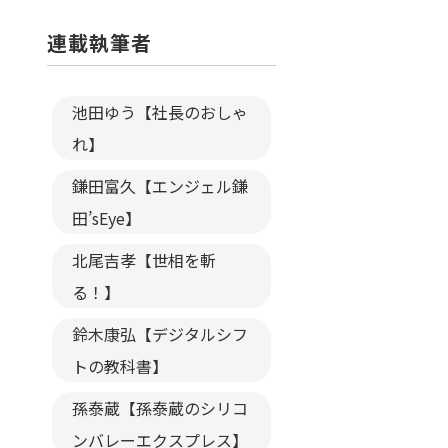
連載執筆者
池田ゆう【社長のおしゃ
れ】
鎌田富久【エンジェル鎌
田’sEye】
北尾吉孝【世相を斬
る！】
鈴木康弘【デジタルシフ
トの教科書】
孫泰蔵【孫泰蔵のシリコ
ンバレーエクスプレス】