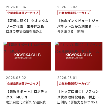
2026.06.04
2026.06.03
企業家倶楽部アーカイブ
企業家倶楽部アーカイブ
【著者に聞く】 クオンタム
【核心インタビュー】ジャ
リープ代表 出井伸之氏
パネットたかた創業者 髙
自身の市場価値を高めよ
今を生きる 前編
田 明氏
2026.06.02
2026.06.01
企業家倶楽部アーカイブ
企業家倶楽部アーカイブ
【緊急リポート】ロボデッ
【トップに聞く】リブセン
クス MUJIN
ス代表取締役社長 村上太
物流自動化に新たな選択肢
圧倒的に影響力を持つNo１
一 氏