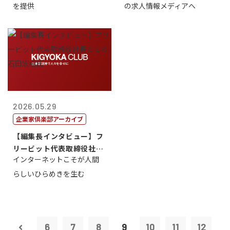
を提供
の求人情報メディアへ
2026.05.29
企業家倶楽部アーカイブ
【編集長インタビュー】フ
リービット代表取締役社長
インターネットこそが人間
ＣＥＯ 石田...
らしいひらめきを生む
6
7
8
9
10
11
12