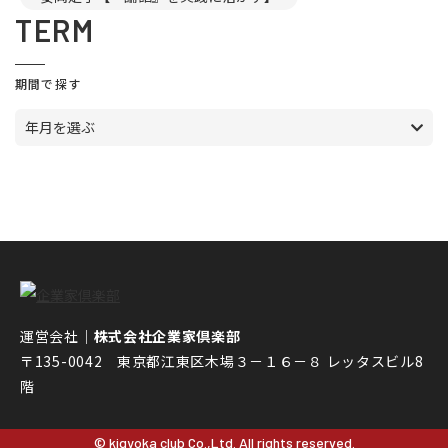
TERM
期間で探す
年月を選ぶ
運営会社｜
株式会社企業家倶楽部
〒135-0042 東京都江東区木場３－１６－８ レッタスビル8
階
© kigyoka club Co.,Ltd. All rights reserved.