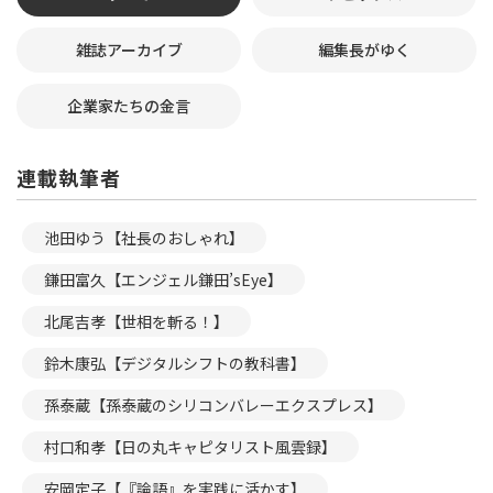
雑誌アーカイブ
編集長がゆく
企業家たちの金言
連載執筆者
池田ゆう【社長のおしゃれ】
鎌田富久【エンジェル鎌田’sEye】
北尾吉孝【世相を斬る！】
鈴木康弘【デジタルシフトの教科書】
孫泰蔵【孫泰蔵のシリコンバレーエクスプレス】
村口和孝【日の丸キャピタリスト風雲録】
安岡定子【『論語』を実践に活かす】