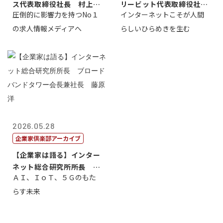
ス代表取締役社長 村上太
リービット代表取締役社長
圧倒的に影響力を持つNo１
インターネットこそが人間
一 氏
ＣＥＯ 石田...
の求人情報メディアへ
らしいひらめきを生む
2026.05.28
企業家倶楽部アーカイブ
【企業家は語る】インター
ネット総合研究所所長 ブ
ＡＩ、ＩｏＴ、５Ｇのもた
ロードバンド...
らす未来