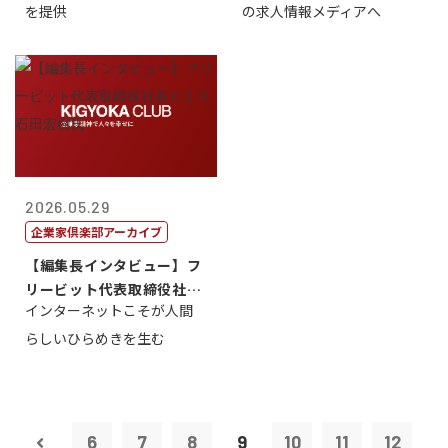
を提供
の求人情報メディアへ
2026.05.29
企業家倶楽部アーカイブ
【編集長インタビュー】フ
リービット代表取締役社長
インターネットこそが人間
ＣＥＯ 石田...
らしいひらめきを生む
6
7
8
9
10
11
12