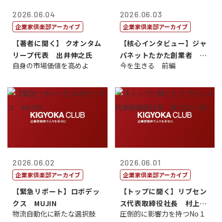
2026.06.04
2026.06.03
企業家倶楽部アーカイブ
企業家倶楽部アーカイブ
【著者に聞く】 クオンタム
【核心インタビュー】ジャ
リープ代表 出井伸之氏
パネットたかた創業者 髙
自身の市場価値を高めよ
今を生きる 前編
田 明氏
2026.06.02
2026.06.01
企業家倶楽部アーカイブ
企業家倶楽部アーカイブ
【緊急リポート】ロボデッ
【トップに聞く】リブセン
クス MUJIN
ス代表取締役社長 村上太
物流自動化に新たな選択肢
圧倒的に影響力を持つNo１
一 氏