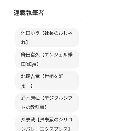
連載執筆者
池田ゆう【社長のおしゃ
れ】
鎌田富久【エンジェル鎌
田’sEye】
北尾吉孝【世相を斬
る！】
鈴木康弘【デジタルシフ
トの教科書】
孫泰蔵【孫泰蔵のシリコ
ンバレーエクスプレス】