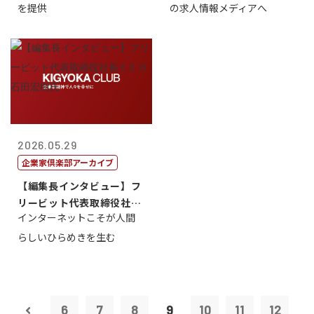
を提供
の求人情報メディアへ
2026.05.29
企業家倶楽部アーカイブ
【編集長インタビュー】フ
リービット代表取締役社長
インターネットこそが人間
ＣＥＯ 石田...
らしいひらめきを生む
6
7
8
9
10
11
12