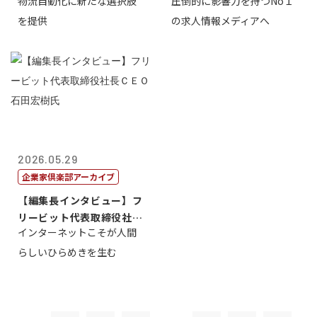
物流自動化に新たな選択肢
圧倒的に影響力を持つNo１
一 氏
を提供
の求人情報メディアへ
2026.05.29
企業家倶楽部アーカイブ
【編集長インタビュー】フ
リービット代表取締役社長
インターネットこそが人間
ＣＥＯ 石田...
らしいひらめきを生む