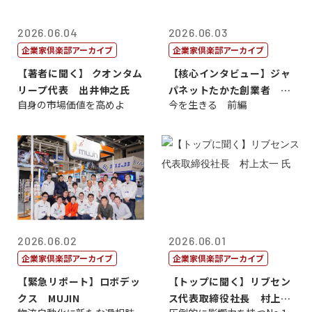
2026.06.04
2026.06.03
企業家倶楽部アーカイブ
企業家倶楽部アーカイブ
【著者に聞く】 クオンタム
【核心インタビュー】ジャ
リープ代表 出井伸之氏
パネットたかた創業者 髙
自身の市場価値を高めよ
今を生きる 前編
田 明氏
2026.06.02
2026.06.01
企業家倶楽部アーカイブ
企業家倶楽部アーカイブ
【緊急リポート】ロボデッ
【トップに聞く】リブセン
クス MUJIN
ス代表取締役社長 村上太