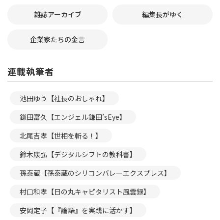
雑誌アーカイブ
編集長がゆく
企業家たちの金言
連載執筆者
池田ゆう【社長のおしゃれ】
鎌田富久【エンジェル鎌田’sEye】
北尾吉孝【世相を斬る！】
鈴木康弘【デジタルシフトの教科書】
孫泰蔵【孫泰蔵のシリコンバレーエクスプレス】
村口和孝【日の丸キャピタリスト風雲録】
安岡定子【『論語』を実践に活かす】