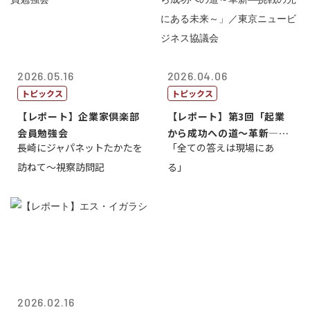
2026.05.16
2026.04.06
トピックス
トピックス
【レポート】企業家倶楽部
【レポート】第3回「起業
会員勉強会
から成功への道～革新―挑
長崎にジャパネットたかたを
「全ての答えは現場にあ
戦の先にある...
訪ねて～視察訪問記
る」
2026.02.16