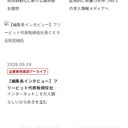
物流自動化に新たな選択肢
圧倒的に影響力を持つNo１
一 氏
を提供
の求人情報メディアへ
2026.05.29
企業家倶楽部アーカイブ
【編集長インタビュー】フ
リービット代表取締役社長
インターネットこそが人間
ＣＥＯ 石田...
らしいひらめきを生む