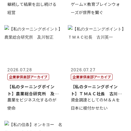
継続して結果を出し続ける
ゲーム×教育ブレインウォ
トリー社長野坂...
取締役社長 ...
経営
ーズが世界を繋ぐ
2026.07.28
2026.07.27
企業家倶楽部アーカイブ
企業家倶楽部アーカイブ
【私のターニングポイン
【私のターニングポイン
ト】農業総合研究所 及川
ト】ＴＭＡＣ社長 古川英
農業をビジネス化するのが
資金調達としてのＭ＆Ａを
智正
一
使命
日本に根付かせたい