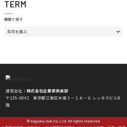
TERM
期間で探す
年月を選ぶ
運営会社｜
株式会社企業家倶楽部
〒135-0042 東京都江東区木場３－１６－８ レッタスビル8
階
© kigyoka club Co.,Ltd. All rights reserved.