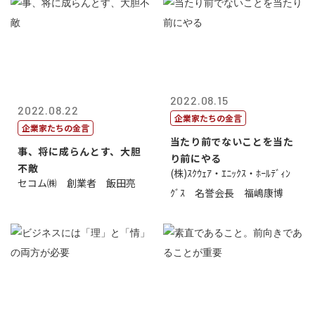
2022.08.15
2022.08.22
企業家たちの金言
企業家たちの金言
当たり前でないことを当た
事、将に成らんとす、大胆
り前にやる
不敵
(株)ｽｸｳｪｱ・ｴﾆｯｸｽ・ﾎｰﾙﾃﾞｨﾝ
セコム㈱ 創業者 飯田亮
ｸﾞｽ 名誉会長 福嶋康博