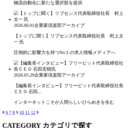
物流自動化に新たな選択肢を提供
2026.06.01
企業家倶楽部アーカイブ
【トップに聞く】リブセンス代表取締役社長 村上太
一 氏
圧倒的に影響力を持つNo１の求人情報メディアへ
2026.05.29
企業家倶楽部アーカイブ
【編集長インタビュー】フリービット代表取締役社長
ＣＥＯ 石田...
インターネットこそが人間らしいひらめきを生む
6
7
8
9
10
11
12
CATEGORY
カテゴリで探す