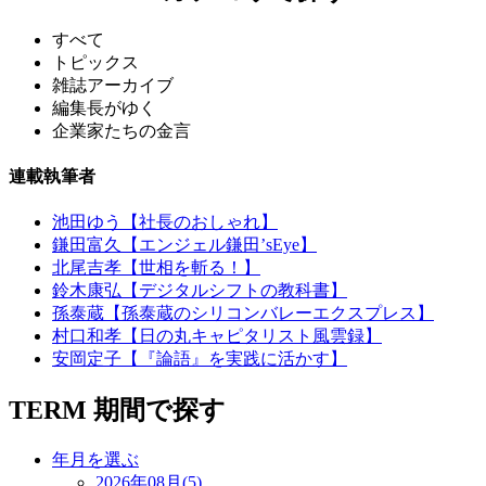
すべて
トピックス
雑誌アーカイブ
編集長がゆく
企業家たちの金言
連載執筆者
池田ゆう【社長のおしゃれ】
鎌田富久【エンジェル鎌田’sEye】
北尾吉孝【世相を斬る！】
鈴木康弘【デジタルシフトの教科書】
孫泰蔵【孫泰蔵のシリコンバレーエクスプレス】
村口和孝【日の丸キャピタリスト風雲録】
安岡定子【『論語』を実践に活かす】
TERM
期間で探す
年月を選ぶ
2026年08月(5)