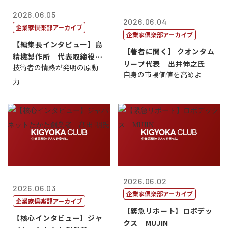
2026.06.05
2026.06.04
企業家倶楽部アーカイブ
企業家倶楽部アーカイブ
【編集長インタビュー】島
【著者に聞く】 クオンタム
精機製作所 代表取締役
リープ代表 出井伸之氏
技術者の情熱が発明の原動
社 長 島 正...
自身の市場価値を高めよ
力
2026.06.02
2026.06.03
企業家倶楽部アーカイブ
企業家倶楽部アーカイブ
【緊急リポート】ロボデッ
【核心インタビュー】ジャ
クス MUJIN