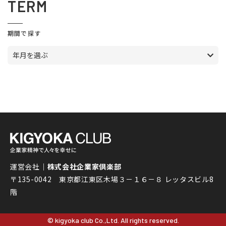
TERM
期間で探す
年月を選ぶ
運営会社｜
株式会社企業家倶楽部
〒135-0042 東京都江東区木場３－１６－８ レッタスビル8
階
© kigyoka club Co.,Ltd. All rights reserved.