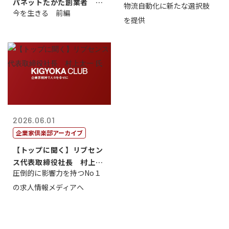
パネットたかた創業者 髙
物流自動化に新たな選択肢
今を生きる 前編
田 明氏
を提供
2026.06.01
企業家倶楽部アーカイブ
【トップに聞く】リブセン
ス代表取締役社長 村上太
圧倒的に影響力を持つNo１
一 氏
の求人情報メディアへ