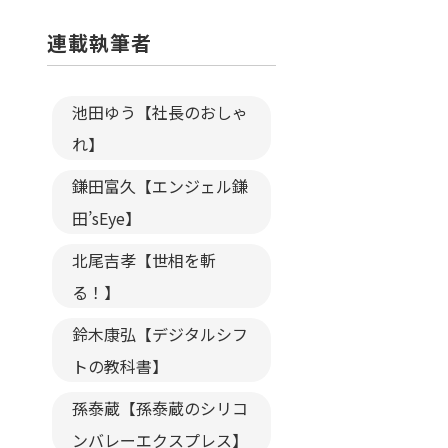
連載執筆者
池田ゆう【社長のおしゃ
れ】
鎌田富久【エンジェル鎌
田’sEye】
北尾吉孝【世相を斬
る！】
鈴木康弘【デジタルシフ
トの教科書】
孫泰蔵【孫泰蔵のシリコ
ンバレーエクスプレス】