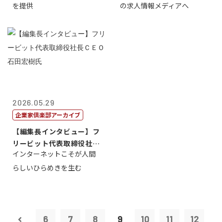
を提供
の求人情報メディアへ
2026.05.29
企業家倶楽部アーカイブ
【編集長インタビュー】フ
リービット代表取締役社長
インターネットこそが人間
ＣＥＯ 石田...
らしいひらめきを生む
6
7
8
9
10
11
12