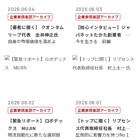
2026.06.04
2026.06.03
企業家倶楽部アーカイブ
企業家倶楽部アーカイブ
【著者に聞く】 クオンタム
【核心インタビュー】ジャ
リープ代表 出井伸之氏
パネットたかた創業者 髙
自身の市場価値を高めよ
今を生きる 前編
田 明氏
2026.06.02
2026.06.01
企業家倶楽部アーカイブ
企業家倶楽部アーカイブ
【緊急リポート】ロボデッ
【トップに聞く】リブセン
クス MUJIN
ス代表取締役社長 村上太
物流自動化に新たな選択肢
圧倒的に影響力を持つNo１
一 氏