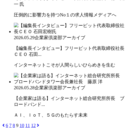
一 氏
圧倒的に影響力を持つNo１の求人情報メディアへ
2026.05.29
企業家倶楽部アーカイブ
【編集長インタビュー】フリービット代表取締役社長
ＣＥＯ 石田...
インターネットこそが人間らしいひらめきを生む
2026.05.28
企業家倶楽部アーカイブ
【企業家は語る】インターネット総合研究所所長 ブ
ロードバンド...
ＡＩ、ＩｏＴ、５Ｇのもたらす未来
6
7
8
9
10
11
12