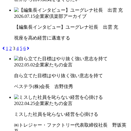
2026.07.15
企業家倶楽部アーカイブ
【編集長インタビュー】ユーグレナ社長 出雲 充
視座を高め経営に邁進する
1
2
3
4
5
6
2022.05.02
企業家たちの金言
自ら立てた目標はやり抜く強い意志を持て
ベステラ(株)会長 吉野佳秀
2022.04.25
企業家たちの金言
ミスした社員を叱らない経営を心掛ける
㈱トレジャー・ファクトリー代表取締役社長 野坂英