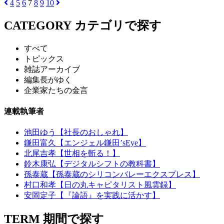
4
5
6
7
8
9
10
CATEGORY
カテゴリで探す
すべて
トピックス
雑誌アーカイブ
編集長がゆく
企業家たちの金言
連載執筆者
池田ゆう【社長のおしゃれ】
鎌田富久【エンジェル鎌田’sEye】
北尾吉孝【世相を斬る！】
鈴木康弘【デジタルシフトの教科書】
孫泰蔵【孫泰蔵のシリコンバレーエクスプレス】
村口和孝【日の丸キャピタリスト風雲録】
安岡定子【『論語』を実践に活かす】
TERM
期間で探す