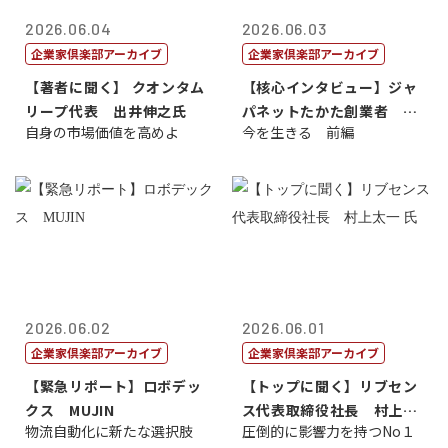
2026.06.04
2026.06.03
企業家倶楽部アーカイブ
企業家倶楽部アーカイブ
【著者に聞く】 クオンタム
【核心インタビュー】ジャ
リープ代表 出井伸之氏
パネットたかた創業者 髙
自身の市場価値を高めよ
今を生きる 前編
田 明氏
2026.06.02
2026.06.01
企業家倶楽部アーカイブ
企業家倶楽部アーカイブ
【緊急リポート】ロボデッ
【トップに聞く】リブセン
クス MUJIN
ス代表取締役社長 村上太
物流自動化に新たな選択肢
圧倒的に影響力を持つNo１
一 氏