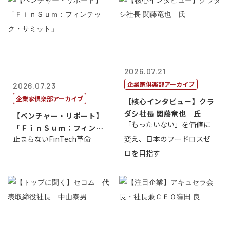
2026.07.21
企業家倶楽部アーカイブ
2026.07.23
企業家倶楽部アーカイブ
【核心インタビュー】クラ
ダシ社長 関藤竜也 氏
【ベンチャー・リポート】
「もったいない」を価値に
「ＦｉｎＳｕｍ：フィンテ
止まらないFinTech革命
変え、日本のフードロスゼ
ック・サミッ...
ロを目指す