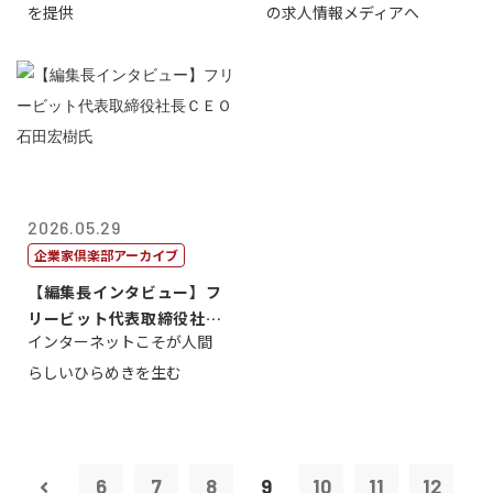
を提供
の求人情報メディアへ
2026.05.29
企業家倶楽部アーカイブ
【編集長インタビュー】フ
リービット代表取締役社長
インターネットこそが人間
ＣＥＯ 石田...
らしいひらめきを生む
6
7
8
9
10
11
12