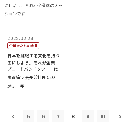
2022.02.28
企業家たちの金言
日本を挑戦する文化を持つ
国にしよう。それが企業家
ブロードバンドタワー 代
のミッション...
表取締役 会長兼社長 CEO
藤原 洋
5
6
7
8
9
10