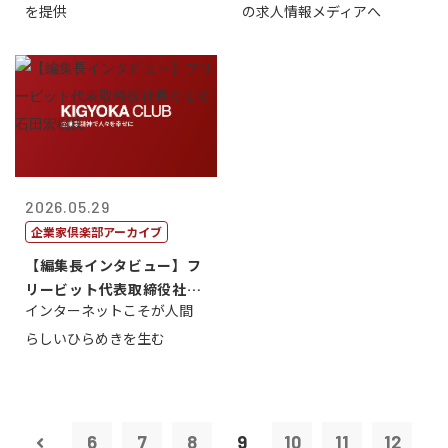
を提供
の求人情報メディアへ
2026.05.29
企業家倶楽部アーカイブ
【編集長インタビュー】フ
リービット代表取締役社長
インターネットこそが人間
ＣＥＯ 石田...
らしいひらめきを生む
6
7
8
9
10
11
12