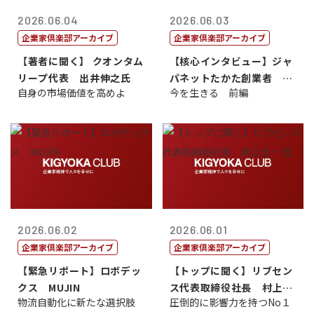
2026.06.04
2026.06.03
企業家倶楽部アーカイブ
企業家倶楽部アーカイブ
【著者に聞く】 クオンタム
【核心インタビュー】ジャ
リープ代表 出井伸之氏
パネットたかた創業者 髙
自身の市場価値を高めよ
今を生きる 前編
田 明氏
2026.06.02
2026.06.01
企業家倶楽部アーカイブ
企業家倶楽部アーカイブ
【緊急リポート】ロボデッ
【トップに聞く】リブセン
クス MUJIN
ス代表取締役社長 村上太
物流自動化に新たな選択肢
圧倒的に影響力を持つNo１
一 氏