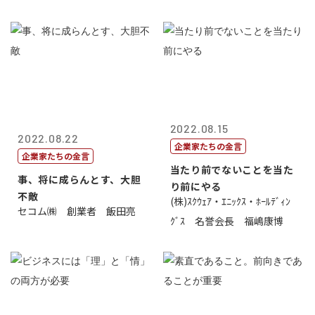
2022.08.15
2022.08.22
企業家たちの金言
企業家たちの金言
当たり前でないことを当た
事、将に成らんとす、大胆
り前にやる
不敵
(株)ｽｸｳｪｱ・ｴﾆｯｸｽ・ﾎｰﾙﾃﾞｨﾝ
セコム㈱ 創業者 飯田亮
ｸﾞｽ 名誉会長 福嶋康博