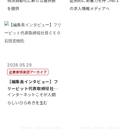
物流自動化に新たな選択肢
圧倒的に影響力を持つNo１
一 氏
を提供
の求人情報メディアへ
2026.05.29
企業家倶楽部アーカイブ
【編集長インタビュー】フ
リービット代表取締役社長
インターネットこそが人間
ＣＥＯ 石田...
らしいひらめきを生む