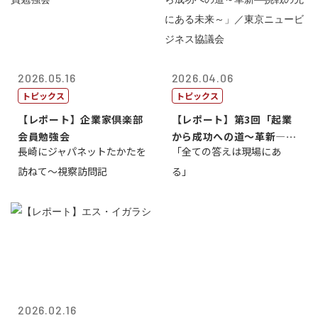
2026.05.16
2026.04.06
トピックス
トピックス
【レポート】企業家倶楽部
【レポート】第3回「起業
会員勉強会
から成功への道～革新―挑
長崎にジャパネットたかたを
「全ての答えは現場にあ
戦の先にある...
訪ねて～視察訪問記
る」
2026.02.16