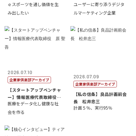
ｅスポーツを通し価値を生
ユーザーに寄り添うデジタ
表取締...
表取締役CE...
み出したい
ルマーケティング企業
2026.07.10
2026.07.09
企業家倶楽部アーカイブ
企業家倶楽部アーカイブ
【スタートアップベンチャ
【私の信条】良品計画前会
ー】情報医療代表取締役
長 松井忠三
医療をデータ化し健康な社
原 聖吾
計画５％、実行95％
会を作る