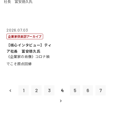
2026.07.03
企業家倶楽部アーカイブ
【核心インタビュー】ティ
ア社長 冨安徳久氏
《企業家の肖像》コロナ禍
でこそ原点回帰
1
2
3
4
5
6
7