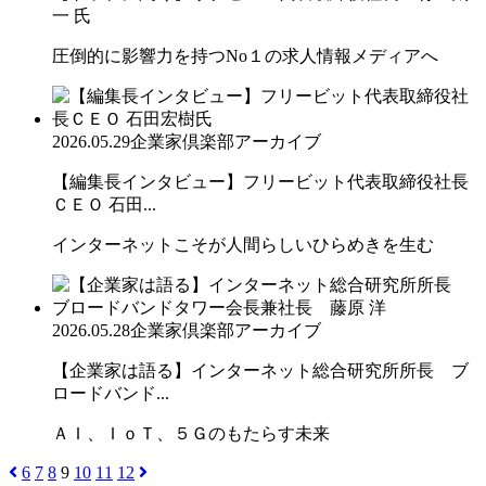
一 氏
圧倒的に影響力を持つNo１の求人情報メディアへ
2026.05.29
企業家倶楽部アーカイブ
【編集長インタビュー】フリービット代表取締役社長
ＣＥＯ 石田...
インターネットこそが人間らしいひらめきを生む
2026.05.28
企業家倶楽部アーカイブ
【企業家は語る】インターネット総合研究所所長 ブ
ロードバンド...
ＡＩ、ＩｏＴ、５Ｇのもたらす未来
6
7
8
9
10
11
12