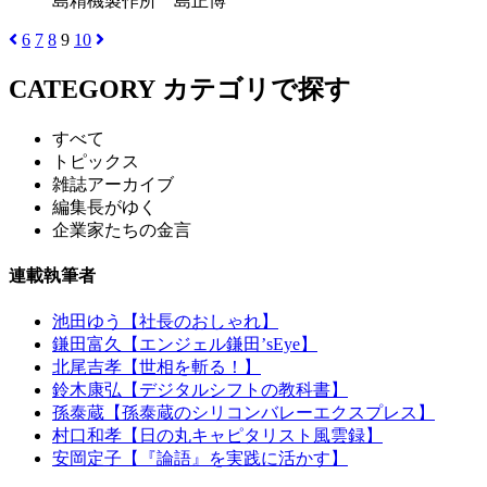
島精機製作所 島正博
6
7
8
9
10
CATEGORY
カテゴリで探す
すべて
トピックス
雑誌アーカイブ
編集長がゆく
企業家たちの金言
連載執筆者
池田ゆう【社長のおしゃれ】
鎌田富久【エンジェル鎌田’sEye】
北尾吉孝【世相を斬る！】
鈴木康弘【デジタルシフトの教科書】
孫泰蔵【孫泰蔵のシリコンバレーエクスプレス】
村口和孝【日の丸キャピタリスト風雲録】
安岡定子【『論語』を実践に活かす】