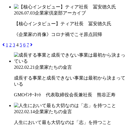
2026.07.03
企業家倶楽部アーカイブ
【核心インタビュー】ティア社長 冨安徳久氏
《企業家の肖像》コロナ禍でこそ原点回帰
1
2
3
4
5
6
7
2022.02.21
企業家たちの金言
成長する事業と成長できない事業は最初から決まって
いる
GMOｲﾝﾀｰﾈｯﾄ 代表取締役会長兼社長 熊谷正寿
2022.02.14
企業家たちの金言
人生において最も大切なのは「志」を持つこと