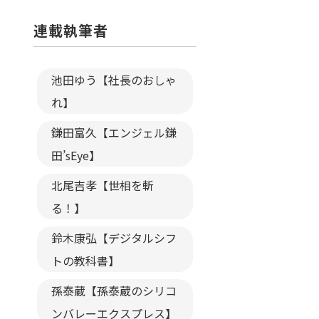
連載執筆者
池田ゆう【社長のおしゃ
れ】
鎌田富久【エンジェル鎌
田’sEye】
北尾吉孝【世相を斬
る！】
鈴木康弘【デジタルシフ
トの教科書】
孫泰蔵【孫泰蔵のシリコ
ンバレーエクスプレス】