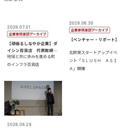
2026.06.30
2026.07.01
企業家倶楽部アーカイブ
企業家倶楽部アーカイブ
【ベンチャー・リポート】
【頑張るしなやか企業】ダ
イシン百貨店 代表取締役
北欧発スタートアップイベ
地域と共に歩みを進める町
社長 西山 ...
ント「ＳＬＵＳＨ ＡＳＩ
のインフラ百貨店
Ａ」開催
2026.06.29