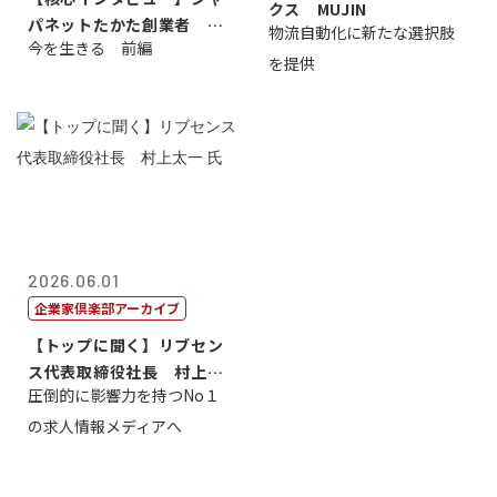
クス MUJIN
パネットたかた創業者 髙
物流自動化に新たな選択肢
今を生きる 前編
田 明氏
を提供
2026.06.01
企業家倶楽部アーカイブ
【トップに聞く】リブセン
ス代表取締役社長 村上太
圧倒的に影響力を持つNo１
一 氏
の求人情報メディアへ