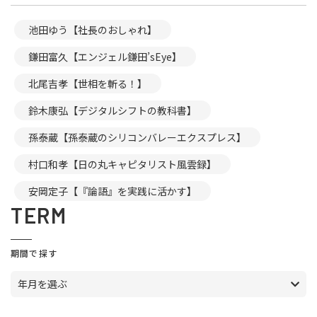
池田ゆう【社長のおしゃれ】
鎌田富久【エンジェル鎌田’sEye】
北尾吉孝【世相を斬る！】
鈴木康弘【デジタルシフトの教科書】
孫泰蔵【孫泰蔵のシリコンバレーエクスプレス】
村口和孝【日の丸キャピタリスト風雲録】
安岡定子【『論語』を実践に活かす】
TERM
期間で探す
年月を選ぶ