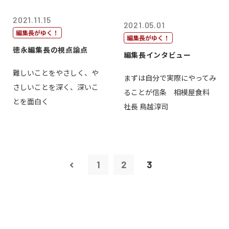
2021.11.15
2021.05.01
編集長がゆく！
編集長がゆく！
徳永編集長の視点論点
編集長インタビュー
難しいことをやさしく、や
まずは自分で実際にやってみ
さしいことを深く、深いこ
ることが信条 相模屋食料
とを面白く
社長 鳥越淳司
1
2
3