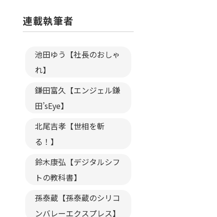
連載執筆者
池田ゆう【社長のおしゃ
れ】
鎌田富久【エンジェル鎌
田’sEye】
北尾吉孝【世相を斬
る！】
鈴木康弘【デジタルシフ
トの教科書】
孫泰蔵【孫泰蔵のシリコ
ンバレーエクスプレス】