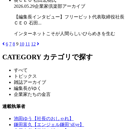
2026.05.29
企業家倶楽部アーカイブ
【編集長インタビュー】フリービット代表取締役社長
ＣＥＯ 石田...
インターネットこそが人間らしいひらめきを生む
6
7
8
9
10
11
12
CATEGORY
カテゴリで探す
すべて
トピックス
雑誌アーカイブ
編集長がゆく
企業家たちの金言
連載執筆者
池田ゆう【社長のおしゃれ】
鎌田富久【エンジェル鎌田’sEye】