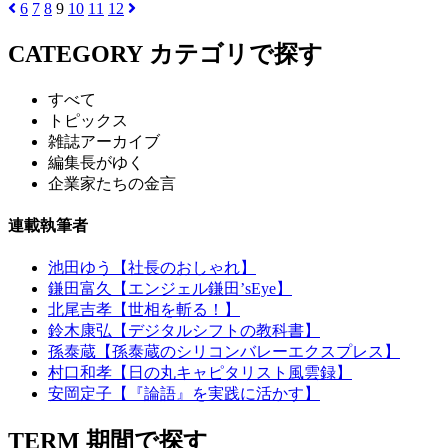
6
7
8
9
10
11
12
CATEGORY
カテゴリで探す
すべて
トピックス
雑誌アーカイブ
編集長がゆく
企業家たちの金言
連載執筆者
池田ゆう【社長のおしゃれ】
鎌田富久【エンジェル鎌田’sEye】
北尾吉孝【世相を斬る！】
鈴木康弘【デジタルシフトの教科書】
孫泰蔵【孫泰蔵のシリコンバレーエクスプレス】
村口和孝【日の丸キャピタリスト風雲録】
安岡定子【『論語』を実践に活かす】
TERM
期間で探す