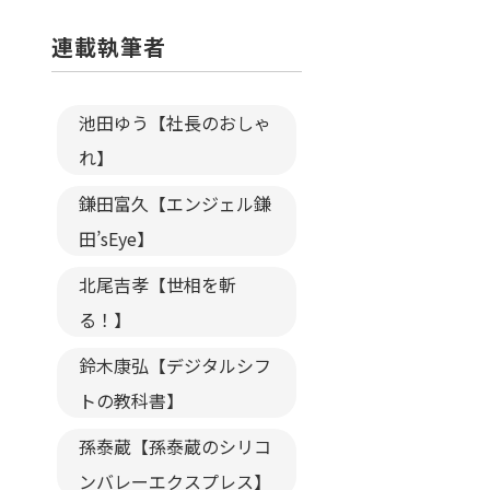
連載執筆者
池田ゆう【社長のおしゃ
れ】
鎌田富久【エンジェル鎌
田’sEye】
北尾吉孝【世相を斬
る！】
鈴木康弘【デジタルシフ
トの教科書】
孫泰蔵【孫泰蔵のシリコ
ンバレーエクスプレス】