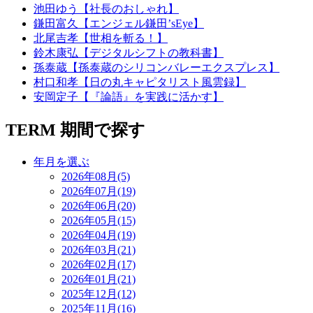
池田ゆう【社長のおしゃれ】
鎌田富久【エンジェル鎌田’sEye】
北尾吉孝【世相を斬る！】
鈴木康弘【デジタルシフトの教科書】
孫泰蔵【孫泰蔵のシリコンバレーエクスプレス】
村口和孝【日の丸キャピタリスト風雲録】
安岡定子【『論語』を実践に活かす】
TERM
期間で探す
年月を選ぶ
2026年08月(5)
2026年07月(19)
2026年06月(20)
2026年05月(15)
2026年04月(19)
2026年03月(21)
2026年02月(17)
2026年01月(21)
2025年12月(12)
2025年11月(16)