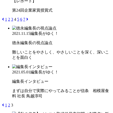
【レポート】
第24回企業家賞授賞式
1
2
3
4
5
6
7
2021.11.15
編集長がゆく！
徳永編集長の視点論点
難しいことをやさしく、やさしいことを深く、深いこ
とを面白く
2021.05.01
編集長がゆく！
編集長インタビュー
まずは自分で実際にやってみることが信条 相模屋食
料 社長 鳥越淳司
1
2
3