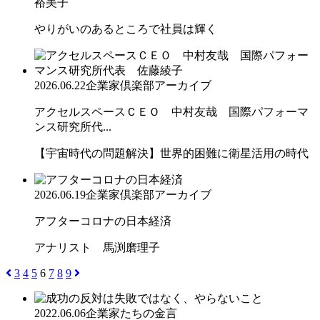
裕美子
やりがいのあるところで社員は輝く
2026.06.22
企業家倶楽部アーカイブ
アクセルスペースＣＥＯ 中村友哉 国際パフォーマ
ンス研究所代...
【宇宙時代の問題解決】世界的困難に衛星活用の時代
2026.06.19
企業家倶楽部アーカイブ
アフターコロナの日本経済
アナリスト 馬渕磨理子
3
4
5
6
7
8
9
2022.06.06
企業家たちの金言