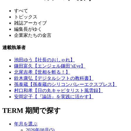
すべて
トピックス
雑誌アーカイブ
編集長がゆく
企業家たちの金言
連載執筆者
池田ゆう【社長のおしゃれ】
鎌田富久【エンジェル鎌田’sEye】
北尾吉孝【世相を斬る！】
鈴木康弘【デジタルシフトの教科書】
孫泰蔵【孫泰蔵のシリコンバレーエクスプレス】
村口和孝【日の丸キャピタリスト風雲録】
安岡定子【『論語』を実践に活かす】
TERM
期間で探す
年月を選ぶ
2026年08月(5)