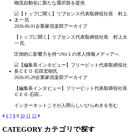
物流自動化に新たな選択肢を提供
2026.06.01
企業家倶楽部アーカイブ
【トップに聞く】リブセンス代表取締役社長 村上太
一 氏
圧倒的に影響力を持つNo１の求人情報メディアへ
2026.05.29
企業家倶楽部アーカイブ
【編集長インタビュー】フリービット代表取締役社長
ＣＥＯ 石田...
インターネットこそが人間らしいひらめきを生む
6
7
8
9
10
11
12
CATEGORY
カテゴリで探す