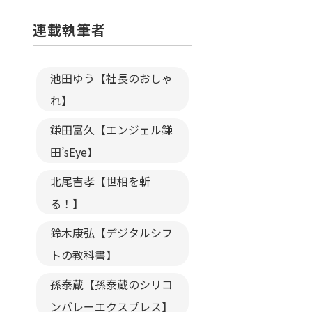
連載執筆者
池田ゆう【社長のおしゃ
れ】
鎌田富久【エンジェル鎌
田’sEye】
北尾吉孝【世相を斬
る！】
鈴木康弘【デジタルシフ
トの教科書】
孫泰蔵【孫泰蔵のシリコ
ンバレーエクスプレス】