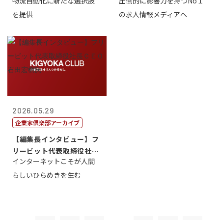
物流自動化に新たな選択肢
圧倒的に影響力を持つNo１
一 氏
を提供
の求人情報メディアへ
2026.05.29
企業家倶楽部アーカイブ
【編集長インタビュー】フ
リービット代表取締役社長
インターネットこそが人間
ＣＥＯ 石田...
らしいひらめきを生む