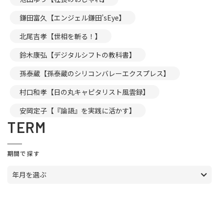
鎌田富久【エンジェル鎌田’sEye】
北尾吉孝【世相を斬る！】
鈴木康弘【デジタルシフトの教科書】
孫泰蔵【孫泰蔵のシリコンバレーエクスプレス】
村口和孝【日の丸キャピタリスト風雲録】
安岡定子【『論語』を実践に活かす】
TERM
期間で探す
年月を選ぶ