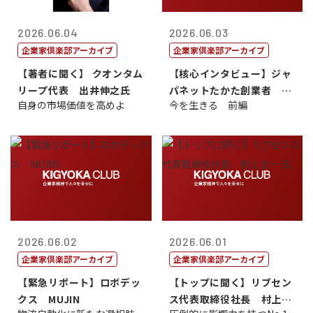
2026.06.04
2026.06.03
企業家倶楽部アーカイブ
企業家倶楽部アーカイブ
【著者に聞く】 クオンタム
【核心インタビュー】ジャ
リープ代表 出井伸之氏
パネットたかた創業者 髙
自身の市場価値を高めよ
今を生きる 前編
田 明氏
2026.06.02
2026.06.01
企業家倶楽部アーカイブ
企業家倶楽部アーカイブ
【緊急リポート】ロボデッ
【トップに聞く】リブセン
クス MUJIN
ス代表取締役社長 村上太