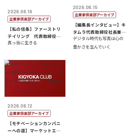
2026.06.15
2026.06.16
企業家倶楽部アーカイブ
企業家倶楽部アーカイブ
【編集長インタビュー】キ
【私の信条】ファーストリ
タムラ代表取締役社長兼Ｃ
テイリング 代表取締役会
デジタル時代も写真は心の
ＯＯ 武川 ...
真っ当に生きる
長兼社長 柳...
豊かさを生んでいく
2026.06.12
企業家倶楽部アーカイブ
【モチベーションカンパニ
ーへの道】マーケットエン