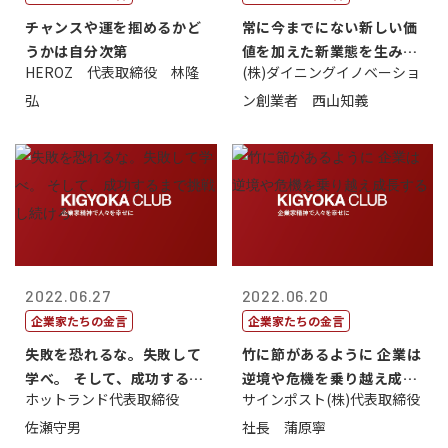
チャンスや運を掴めるかど
常に今までにない新しい価
うかは自分次第
値を加えた新業態を生み出
HEROZ 代表取締役 林隆
(株)ダイニングイノベーショ
すこと
弘
ン創業者 西山知義
2022.06.27
2022.06.20
企業家たちの金言
企業家たちの金言
失敗を恐れるな。失敗して
竹に節があるように 企業は
学べ。 そして、成功するま
逆境や危機を乗り越え成長
ホットランド代表取締役
サインポスト(株)代表取締役
で挑戦し続...
する
佐瀬守男
社長 蒲原寧