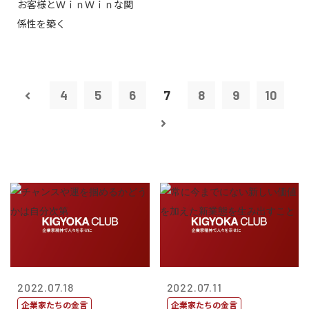
お客様とＷｉｎＷｉｎな関
タープライズ...
係性を築く
4
5
6
7
8
9
10
2022.07.18
2022.07.11
企業家たちの金言
企業家たちの金言