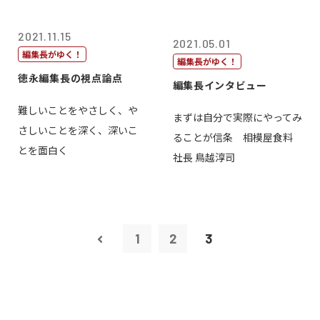
2021.11.15
2021.05.01
編集長がゆく！
編集長がゆく！
徳永編集長の視点論点
編集長インタビュー
難しいことをやさしく、や
まずは自分で実際にやってみ
さしいことを深く、深いこ
ることが信条 相模屋食料
とを面白く
社長 鳥越淳司
1
2
3