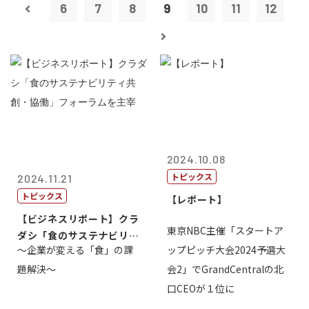
6
7
8
9
10
11
12
2024.10.08
トピックス
2024.11.21
トピックス
【レポート】
【ビジネスリポート】クラ
東京NBC主催「スタートア
ダシ「食のサステナビリテ
～企業が変える「食」の課
ップピッチ大会2024予選大
ィ共創・協働...
題解決～
会2」でGrandCentralの北
口CEOが１位に