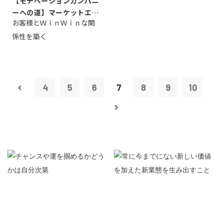
【モチベーションカンパニ
ーへの道】マーケットエン
お客様とＷｉｎＷｉｎな関
タープライズ...
係性を築く
4
5
6
7
8
9
10