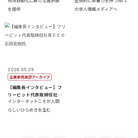
物流自動化に新たな選択肢
圧倒的に影響力を持つNo１
一 氏
を提供
の求人情報メディアへ
2026.05.29
企業家倶楽部アーカイブ
【編集長インタビュー】フ
リービット代表取締役社長
インターネットこそが人間
ＣＥＯ 石田...
らしいひらめきを生む