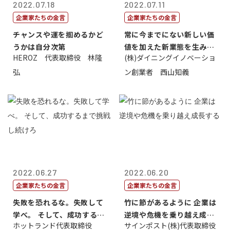
2022.07.18
2022.07.11
企業家たちの金言
企業家たちの金言
チャンスや運を掴めるかど
常に今までにない新しい価
うかは自分次第
値を加えた新業態を生み出
HEROZ 代表取締役 林隆
(株)ダイニングイノベーショ
すこと
弘
ン創業者 西山知義
2022.06.27
2022.06.20
企業家たちの金言
企業家たちの金言
失敗を恐れるな。失敗して
竹に節があるように 企業は
学べ。 そして、成功するま
逆境や危機を乗り越え成長
ホットランド代表取締役
サインポスト(株)代表取締役
で挑戦し続...
する