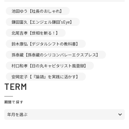
池田ゆう【社長のおしゃれ】
鎌田富久【エンジェル鎌田’sEye】
北尾吉孝【世相を斬る！】
鈴木康弘【デジタルシフトの教科書】
孫泰蔵【孫泰蔵のシリコンバレーエクスプレス】
村口和孝【日の丸キャピタリスト風雲録】
安岡定子【『論語』を実践に活かす】
TERM
期間で探す
年月を選ぶ