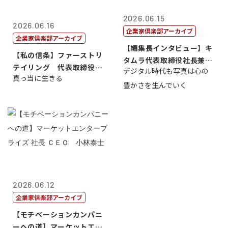
2026.06.15
2026.06.16
企業家倶楽部アーカイブ
企業家倶楽部アーカイブ
【編集長インタビュー】キ
【私の信条】ファーストリ
タムラ代表取締役社長兼Ｃ
テイリング 代表取締役会
デジタル時代も写真は心の
ＯＯ 武川 ...
真っ当に生きる
長兼社長 柳...
豊かさを生んでいく
2026.06.12
企業家倶楽部アーカイブ
【モチベーションカンパニ
ーへの道】マーケットエン