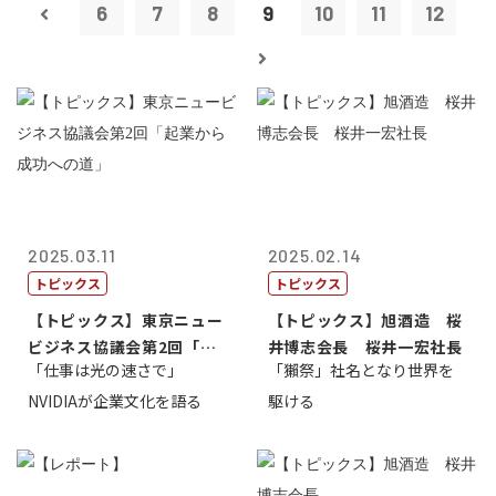
6
7
8
9
10
11
12
2025.03.11
2025.02.14
トピックス
トピックス
【トピックス】東京ニュー
【トピックス】旭酒造 桜
ビジネス協議会第2回「起
井博志会長 桜井一宏社長
「仕事は光の速さで」
「獺祭」社名となり世界を
業から成功へ...
NVIDIAが企業文化を語る
駆ける