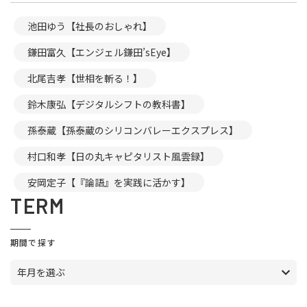
池田ゆう【社長のおしゃれ】
鎌田富久【エンジェル鎌田’sEye】
北尾吉孝【世相を斬る！】
鈴木康弘【デジタルシフトの教科書】
孫泰蔵【孫泰蔵のシリコンバレーエクスプレス】
村口和孝【日の丸キャピタリスト風雲録】
安岡定子【『論語』を実践に活かす】
TERM
期間で探す
年月を選ぶ