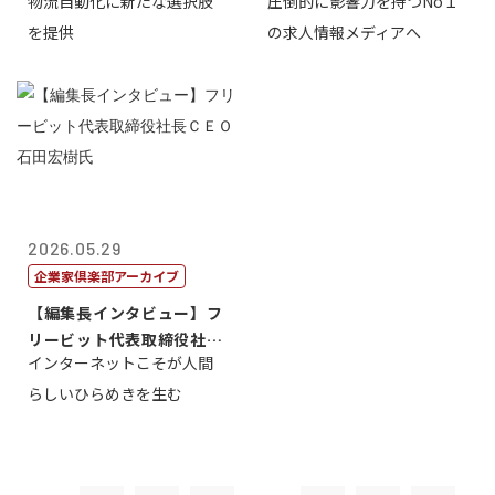
物流自動化に新たな選択肢
圧倒的に影響力を持つNo１
一 氏
を提供
の求人情報メディアへ
2026.05.29
企業家倶楽部アーカイブ
【編集長インタビュー】フ
リービット代表取締役社長
インターネットこそが人間
ＣＥＯ 石田...
らしいひらめきを生む