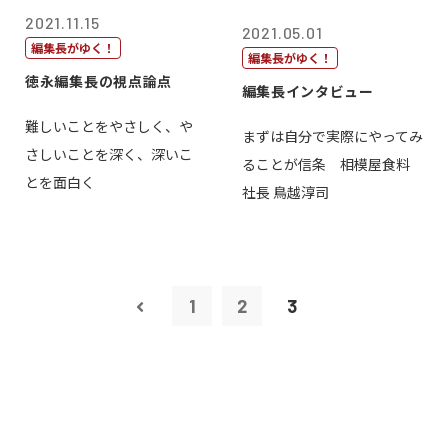
2021.11.15
2021.05.01
編集長がゆく！
編集長がゆく！
徳永編集長の視点論点
編集長インタビュー
難しいことをやさしく、や
まずは自分で実際にやってみ
さしいことを深く、深いこ
ることが信条 相模屋食料
とを面白く
社長 鳥越淳司
1
2
3