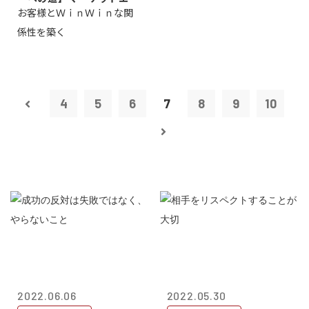
お客様とＷｉｎＷｉｎな関
タープライズ...
係性を築く
4
5
6
7
8
9
10
2022.06.06
2022.05.30