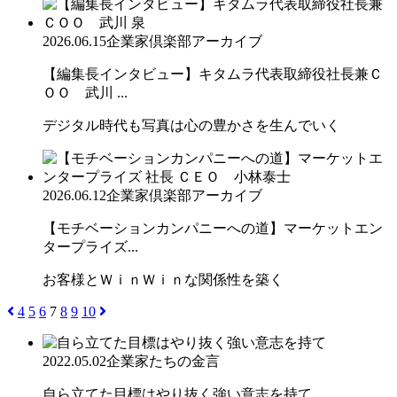
2026.06.15
企業家倶楽部アーカイブ
【編集長インタビュー】キタムラ代表取締役社長兼Ｃ
ＯＯ 武川 ...
デジタル時代も写真は心の豊かさを生んでいく
2026.06.12
企業家倶楽部アーカイブ
【モチベーションカンパニーへの道】マーケットエン
タープライズ...
お客様とＷｉｎＷｉｎな関係性を築く
4
5
6
7
8
9
10
2022.05.02
企業家たちの金言
自ら立てた目標はやり抜く強い意志を持て