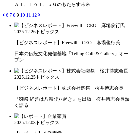
ＡＩ、ＩｏＴ、５Ｇのもたらす未来
6
7
8
9
10
11
12
2025.12.26
トピックス
【ビジネスレポート】Freewill CEO 麻場俊行氏
日本の伝統文化発信基地「Telling Cafe & Gallery」オー
プン
2025.12.25
トピックス
【ビジネスレポート】株式会社獺祭 桜井博志会長
『獺祭 経営は八転び八起き』を出版。桜井博志会長熱
く語る
2025.12.08
トピックス