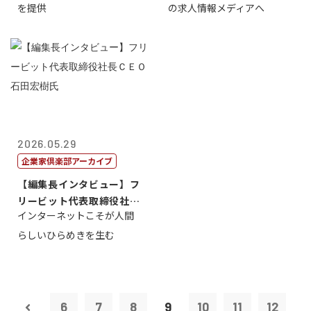
を提供
の求人情報メディアへ
2026.05.29
企業家倶楽部アーカイブ
【編集長インタビュー】フ
リービット代表取締役社長
インターネットこそが人間
ＣＥＯ 石田...
らしいひらめきを生む
6
7
8
9
10
11
12