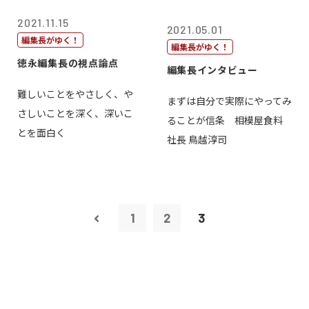
2021.11.15
2021.05.01
編集長がゆく！
編集長がゆく！
徳永編集長の視点論点
編集長インタビュー
難しいことをやさしく、や
まずは自分で実際にやってみ
さしいことを深く、深いこ
ることが信条 相模屋食料
とを面白く
社長 鳥越淳司
1
2
3