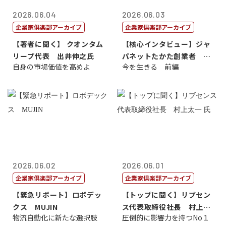
2026.06.04
2026.06.03
企業家倶楽部アーカイブ
企業家倶楽部アーカイブ
【著者に聞く】 クオンタム
【核心インタビュー】ジャ
リープ代表 出井伸之氏
パネットたかた創業者 髙
自身の市場価値を高めよ
今を生きる 前編
田 明氏
2026.06.02
2026.06.01
企業家倶楽部アーカイブ
企業家倶楽部アーカイブ
【緊急リポート】ロボデッ
【トップに聞く】リブセン
クス MUJIN
ス代表取締役社長 村上太
物流自動化に新たな選択肢
圧倒的に影響力を持つNo１
一 氏