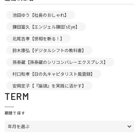
池田ゆう【社長のおしゃれ】
鎌田富久【エンジェル鎌田’sEye】
北尾吉孝【世相を斬る！】
鈴木康弘【デジタルシフトの教科書】
孫泰蔵【孫泰蔵のシリコンバレーエクスプレス】
村口和孝【日の丸キャピタリスト風雲録】
安岡定子【『論語』を実践に活かす】
TERM
期間で探す
年月を選ぶ