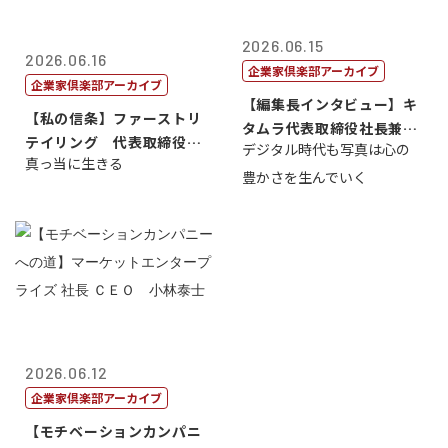
2026.06.15
2026.06.16
企業家倶楽部アーカイブ
企業家倶楽部アーカイブ
【編集長インタビュー】キ
【私の信条】ファーストリ
タムラ代表取締役社長兼Ｃ
テイリング 代表取締役会
デジタル時代も写真は心の
ＯＯ 武川 ...
真っ当に生きる
長兼社長 柳...
豊かさを生んでいく
2026.06.12
企業家倶楽部アーカイブ
【モチベーションカンパニ