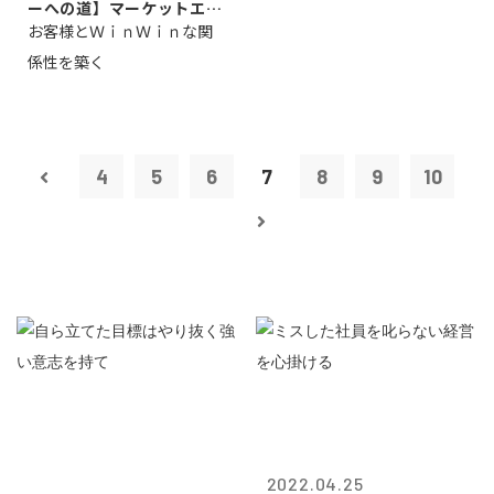
ーへの道】マーケットエン
お客様とＷｉｎＷｉｎな関
タープライズ...
係性を築く
4
5
6
7
8
9
10
2022.04.25