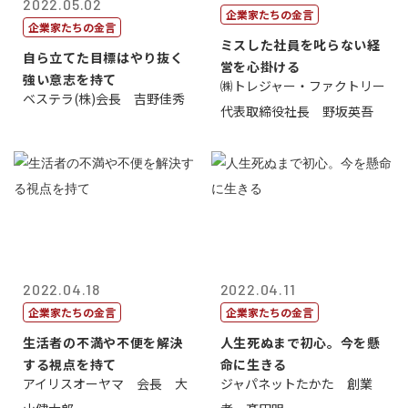
2022.05.02
企業家たちの金言
企業家たちの金言
ミスした社員を叱らない経
自ら立てた目標はやり抜く
営を心掛ける
強い意志を持て
㈱トレジャー・ファクトリー
ベステラ(株)会長 吉野佳秀
代表取締役社長 野坂英吾
2022.04.18
2022.04.11
企業家たちの金言
企業家たちの金言
生活者の不満や不便を解決
人生死ぬまで初心。今を懸
する視点を持て
命に生きる
アイリスオーヤマ 会長 大
ジャパネットたかた 創業