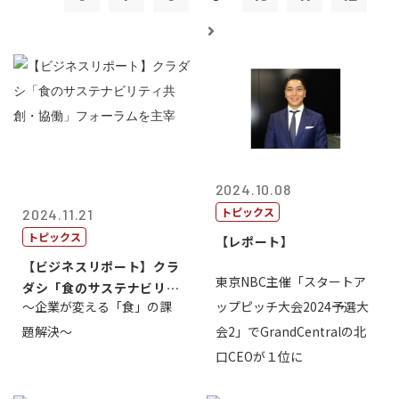
2024.10.08
トピックス
2024.11.21
トピックス
【レポート】
【ビジネスリポート】クラ
東京NBC主催「スタートア
ダシ「食のサステナビリテ
～企業が変える「食」の課
ップピッチ大会2024予選大
ィ共創・協働...
題解決～
会2」でGrandCentralの北
口CEOが１位に