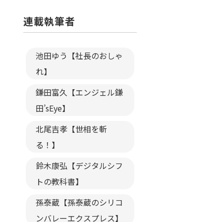
連載執筆者
池田ゆう【社長のおしゃ
れ】
鎌田富久【エンジェル鎌
田’sEye】
北尾吉孝【世相を斬
る！】
鈴木康弘【デジタルシフ
トの教科書】
孫泰蔵【孫泰蔵のシリコ
ンバレーエクスプレス】