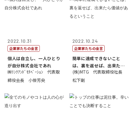
2022.10.31
2022.10.24
企業家たちの金言
企業家たちの金言
個人は自立し、一人ひとり
簡単に達成できないこと
が自分株式会社であれ
は、裏を返せば、出来たら
㈱ﾘﾝｸｱﾝﾄﾞﾓﾁﾍﾞｰｼｮﾝ 代表取
(株)MTG 代表取締役社長
価値があるとい...
締役会長 小笹芳央
松下剛