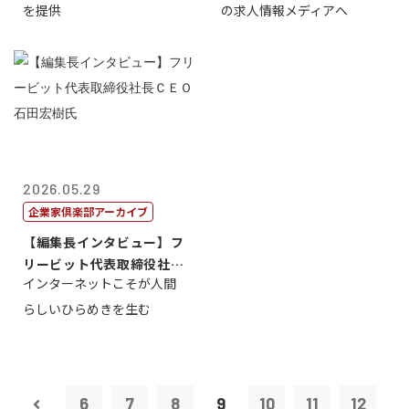
を提供
の求人情報メディアへ
2026.05.29
企業家倶楽部アーカイブ
【編集長インタビュー】フ
リービット代表取締役社長
インターネットこそが人間
ＣＥＯ 石田...
らしいひらめきを生む
6
7
8
9
10
11
12