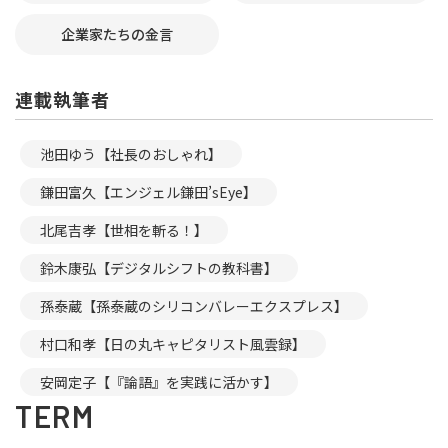
企業家たちの金言
連載執筆者
池田ゆう【社長のおしゃれ】
鎌田富久【エンジェル鎌田’sEye】
北尾吉孝【世相を斬る！】
鈴木康弘【デジタルシフトの教科書】
孫泰蔵【孫泰蔵のシリコンバレーエクスプレス】
村口和孝【日の丸キャピタリスト風雲録】
安岡定子【『論語』を実践に活かす】
TERM