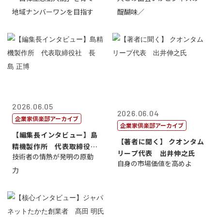
地域ナンバーワンを目指す
醍醐味／
2026.06.05
2026.06.04
企業家倶楽部アーカイブ
企業家倶楽部アーカイブ
【編集長インタビュー】島
【著者に聞く】 クオンタム
精機製作所 代表取締役
リープ代表 出井伸之氏
技術者の情熱が発明の原動
社 長 島 正...
自身の市場価値を高めよ
力