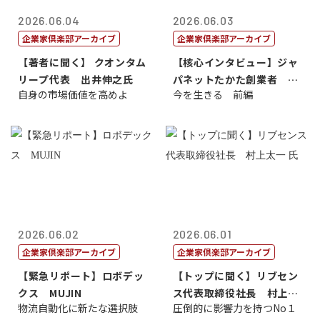
2026.06.04
2026.06.03
企業家倶楽部アーカイブ
企業家倶楽部アーカイブ
【著者に聞く】 クオンタム
【核心インタビュー】ジャ
リープ代表 出井伸之氏
パネットたかた創業者 髙
自身の市場価値を高めよ
今を生きる 前編
田 明氏
2026.06.02
2026.06.01
企業家倶楽部アーカイブ
企業家倶楽部アーカイブ
【緊急リポート】ロボデッ
【トップに聞く】リブセン
クス MUJIN
ス代表取締役社長 村上太
物流自動化に新たな選択肢
圧倒的に影響力を持つNo１
一 氏