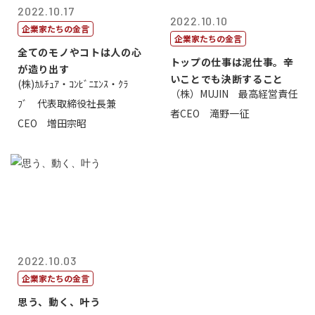
2022.10.17
2022.10.10
企業家たちの金言
企業家たちの金言
全てのモノやコトは人の心
トップの仕事は泥仕事。辛
が造り出す
いことでも決断すること
(株)ｶﾙﾁｭｱ・ｺﾝﾋﾞﾆｴﾝｽ・ｸﾗ
（株）MUJIN 最高経営責任
ﾌﾞ 代表取締役社長兼
者CEO 滝野一征
CEO 増田宗昭
2022.10.03
企業家たちの金言
思う、動く、叶う