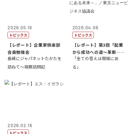
2026.05.16
2026.04.06
トピックス
トピックス
【レポート】企業家倶楽部
【レポート】第3回「起業
会員勉強会
から成功への道～革新―挑
長崎にジャパネットたかたを
「全ての答えは現場にあ
戦の先にある...
訪ねて～視察訪問記
る」
2026.02.16
トピックス