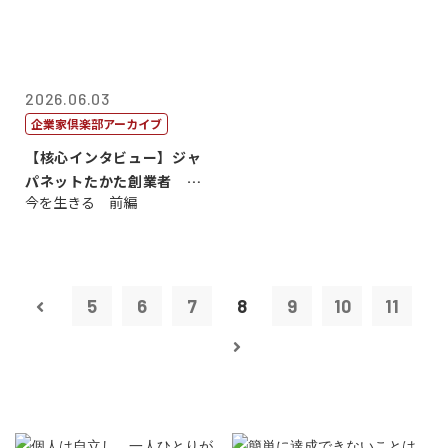
2026.06.03
企業家倶楽部アーカイブ
【核心インタビュー】ジャ
パネットたかた創業者 髙
今を生きる 前編
田 明氏
5
6
7
8
9
10
11