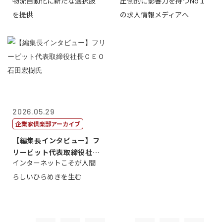
物流自動化に新たな選択肢
圧倒的に影響力を持つNo１
一 氏
を提供
の求人情報メディアへ
2026.05.29
企業家倶楽部アーカイブ
【編集長インタビュー】フ
リービット代表取締役社長
インターネットこそが人間
ＣＥＯ 石田...
らしいひらめきを生む