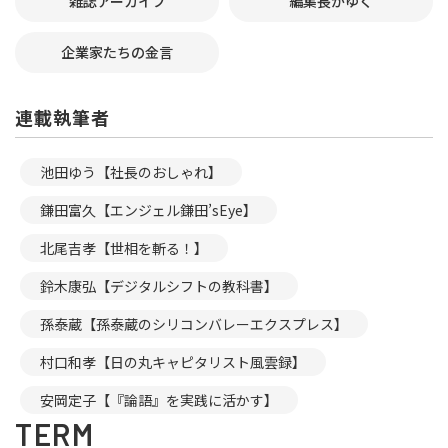
雑誌アーカイブ
編集長がゆく
企業家たちの金言
連載執筆者
池田ゆう【社長のおしゃれ】
鎌田富久【エンジェル鎌田’sEye】
北尾吉孝【世相を斬る！】
鈴木康弘【デジタルシフトの教科書】
孫泰蔵【孫泰蔵のシリコンバレーエクスプレス】
村口和孝【日の丸キャピタリスト風雲録】
安岡定子【『論語』を実践に活かす】
TERM