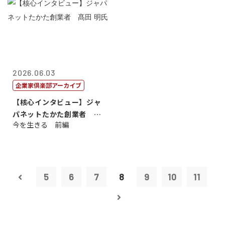
2026.06.03
企業家倶楽部アーカイブ
【核心インタビュー】ジャ
パネットたかた創業者 髙
今を生きる 前編
田 明氏
5
6
7
8
9
10
11