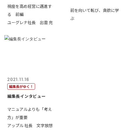
視座を高め経営に邁進す
前を向いて転び、貪欲に学
る 前編
ぶ
ユーグレナ社長 出雲 充
2021.11.16
編集長がゆく！
編集長インタビュー
マニュアルよりも「考え
方」が重要
アップル 社長 文字放想