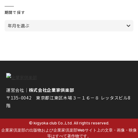
期間で探す
年月を選ぶ
運営会社｜
株式会社企業家倶楽部
〒135-0042 東京都江東区木場３－１６－８ レッタスビル8
階
© kigyoka club Co.,Ltd. All rights reserved.
企業家倶楽部の出版物および企業家倶楽部Webサイト上の文章・画像・映像
等はすべて著作物です。