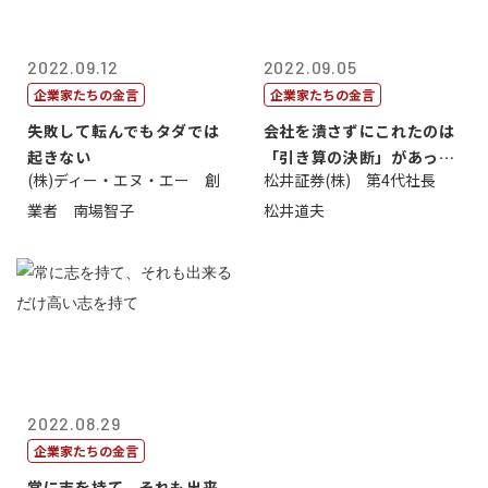
2022.09.12
2022.09.05
企業家たちの金言
企業家たちの金言
失敗して転んでもタダでは
会社を潰さずにこれたのは
起きない
「引き算の決断」があった
(株)ディー・エヌ・エー 創
松井証券(株) 第4代社長
から
業者 南場智子
松井道夫
2022.08.29
企業家たちの金言
常に志を持て、それも出来