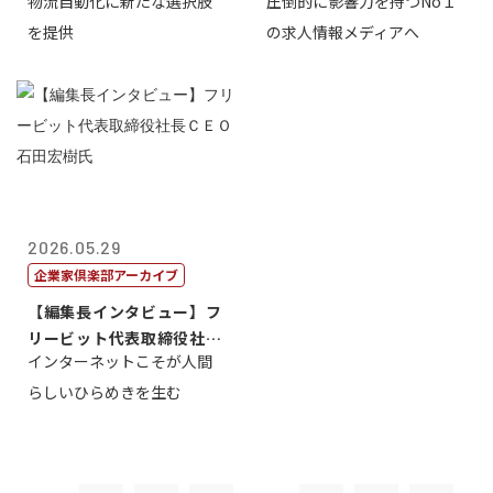
物流自動化に新たな選択肢
圧倒的に影響力を持つNo１
一 氏
を提供
の求人情報メディアへ
2026.05.29
企業家倶楽部アーカイブ
【編集長インタビュー】フ
リービット代表取締役社長
インターネットこそが人間
ＣＥＯ 石田...
らしいひらめきを生む