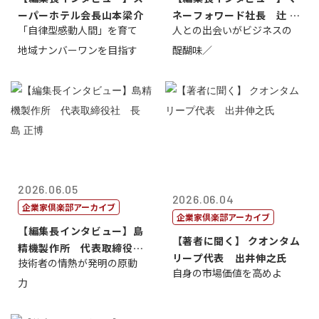
ーパーホテル会長山本梁介
ネーフォワード社長 辻 庸
「自律型感動人間」を育て
人との出会いがビジネスの
介
地域ナンバーワンを目指す
醍醐味／
2026.06.05
2026.06.04
企業家倶楽部アーカイブ
企業家倶楽部アーカイブ
【編集長インタビュー】島
【著者に聞く】 クオンタム
精機製作所 代表取締役
リープ代表 出井伸之氏
技術者の情熱が発明の原動
社 長 島 正...
自身の市場価値を高めよ
力