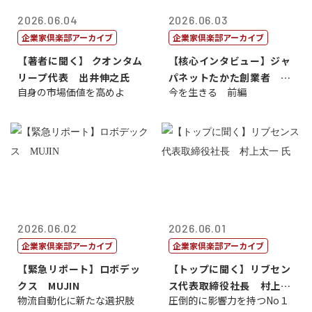
2026.06.04
2026.06.03
企業家倶楽部アーカイブ
企業家倶楽部アーカイブ
【著者に聞く】 クオンタム
【核心インタビュー】ジャ
リープ代表 出井伸之氏
パネットたかた創業者 髙
自身の市場価値を高めよ
今を生きる 前編
田 明氏
2026.06.02
2026.06.01
企業家倶楽部アーカイブ
企業家倶楽部アーカイブ
【緊急リポート】ロボデッ
【トップに聞く】リブセン
クス MUJIN
ス代表取締役社長 村上太
物流自動化に新たな選択肢
圧倒的に影響力を持つNo１
一 氏