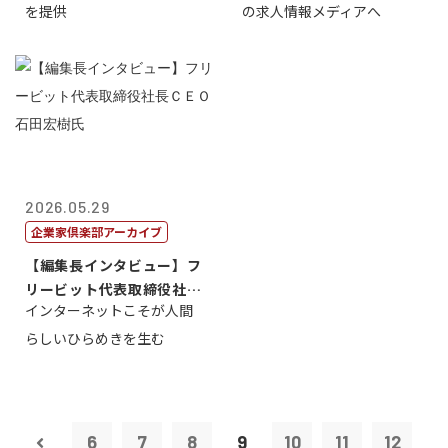
を提供
の求人情報メディアへ
2026.05.29
企業家倶楽部アーカイブ
【編集長インタビュー】フ
リービット代表取締役社長
インターネットこそが人間
ＣＥＯ 石田...
らしいひらめきを生む
6
7
8
9
10
11
12