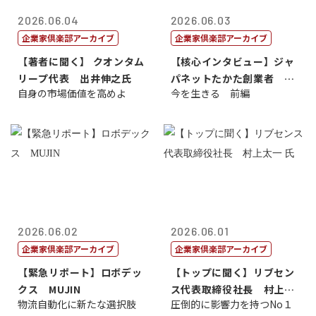
2026.06.04
2026.06.03
企業家倶楽部アーカイブ
企業家倶楽部アーカイブ
【著者に聞く】 クオンタム
【核心インタビュー】ジャ
リープ代表 出井伸之氏
パネットたかた創業者 髙
自身の市場価値を高めよ
今を生きる 前編
田 明氏
2026.06.02
2026.06.01
企業家倶楽部アーカイブ
企業家倶楽部アーカイブ
【緊急リポート】ロボデッ
【トップに聞く】リブセン
クス MUJIN
ス代表取締役社長 村上太
物流自動化に新たな選択肢
圧倒的に影響力を持つNo１
一 氏