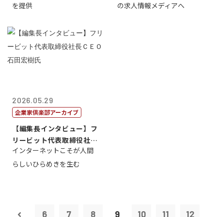
を提供
の求人情報メディアへ
2026.05.29
企業家倶楽部アーカイブ
【編集長インタビュー】フ
リービット代表取締役社長
インターネットこそが人間
ＣＥＯ 石田...
らしいひらめきを生む
6
7
8
9
10
11
12