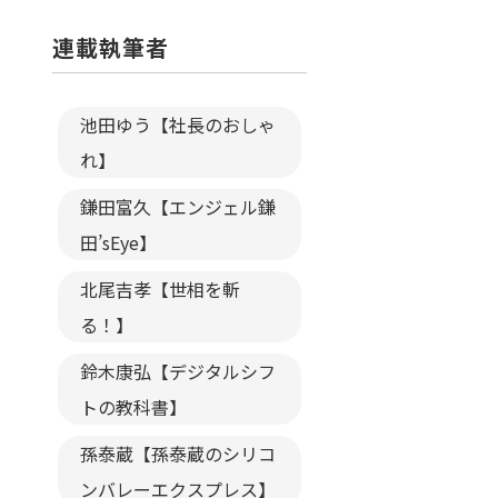
連載執筆者
池田ゆう【社長のおしゃ
れ】
鎌田富久【エンジェル鎌
田’sEye】
北尾吉孝【世相を斬
る！】
鈴木康弘【デジタルシフ
トの教科書】
孫泰蔵【孫泰蔵のシリコ
ンバレーエクスプレス】