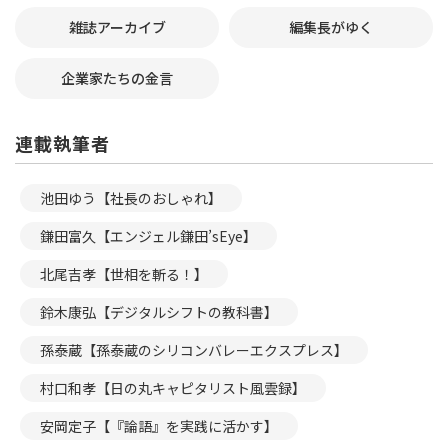
雑誌アーカイブ
編集長がゆく
企業家たちの金言
連載執筆者
池田ゆう【社長のおしゃれ】
鎌田富久【エンジェル鎌田’sEye】
北尾吉孝【世相を斬る！】
鈴木康弘【デジタルシフトの教科書】
孫泰蔵【孫泰蔵のシリコンバレーエクスプレス】
村口和孝【日の丸キャピタリスト風雲録】
安岡定子【『論語』を実践に活かす】