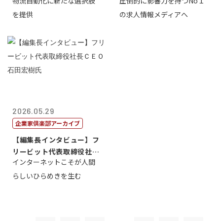
物流自動化に新たな選択肢
圧倒的に影響力を持つNo１
一 氏
を提供
の求人情報メディアへ
2026.05.29
企業家倶楽部アーカイブ
【編集長インタビュー】フ
リービット代表取締役社長
インターネットこそが人間
ＣＥＯ 石田...
らしいひらめきを生む