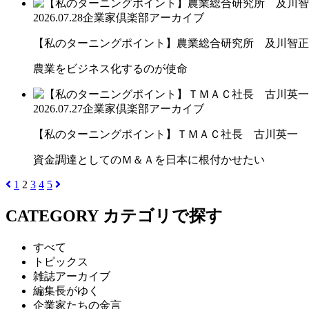
2026.07.28
企業家倶楽部アーカイブ
【私のターニングポイント】農業総合研究所 及川智正
農業をビジネス化するのが使命
2026.07.27
企業家倶楽部アーカイブ
【私のターニングポイント】ＴＭＡＣ社長 古川英一
資金調達としてのＭ＆Ａを日本に根付かせたい
1
2
3
4
5
CATEGORY
カテゴリで探す
すべて
トピックス
雑誌アーカイブ
編集長がゆく
企業家たちの金言