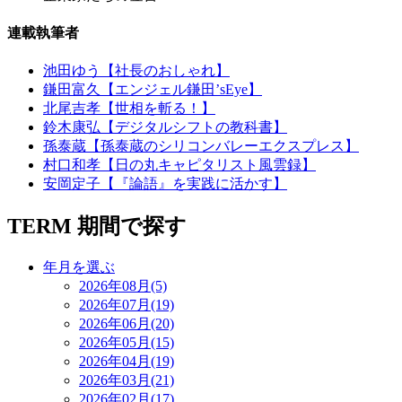
連載執筆者
池田ゆう【社長のおしゃれ】
鎌田富久【エンジェル鎌田’sEye】
北尾吉孝【世相を斬る！】
鈴木康弘【デジタルシフトの教科書】
孫泰蔵【孫泰蔵のシリコンバレーエクスプレス】
村口和孝【日の丸キャピタリスト風雲録】
安岡定子【『論語』を実践に活かす】
TERM
期間で探す
年月を選ぶ
2026年08月(5)
2026年07月(19)
2026年06月(20)
2026年05月(15)
2026年04月(19)
2026年03月(21)
2026年02月(17)